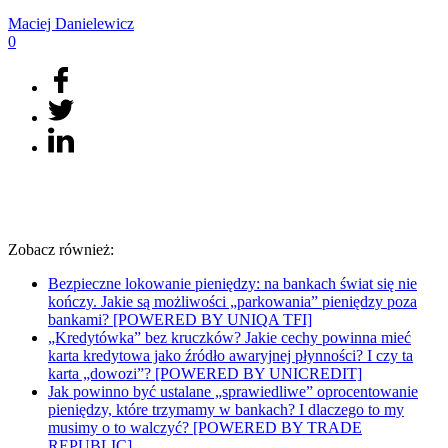
Maciej
Danielewicz
0
Zobacz również:
Bezpieczne lokowanie pieniędzy: na bankach świat się nie
kończy. Jakie są możliwości „parkowania” pieniędzy poza
bankami? [POWERED BY UNIQA TFI]
„Kredytówka” bez kruczków? Jakie cechy powinna mieć
karta kredytowa jako źródło awaryjnej płynności? I czy ta
karta „dowozi”? [POWERED BY UNICREDIT]
Jak powinno być ustalane „sprawiedliwe” oprocentowanie
pieniędzy, które trzymamy w bankach? I dlaczego to my
musimy o to walczyć? [POWERED BY TRADE
REPUBLIC]