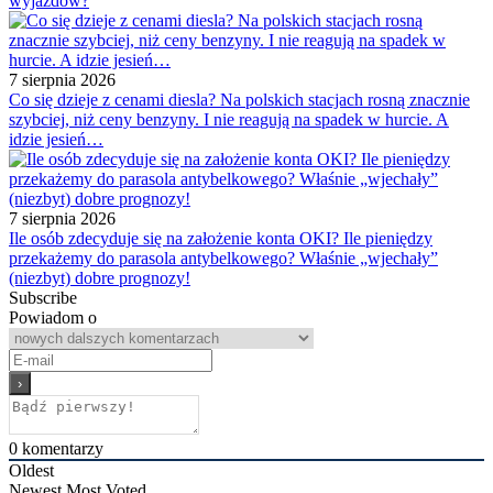
wyjazdów?
7 sierpnia 2026
Co się dzieje z cenami diesla? Na polskich stacjach rosną znacznie
szybciej, niż ceny benzyny. I nie reagują na spadek w hurcie. A
idzie jesień…
7 sierpnia 2026
Ile osób zdecyduje się na założenie konta OKI? Ile pieniędzy
przekażemy do parasola antybelkowego? Właśnie „wjechały”
(niezbyt) dobre prognozy!
Subscribe
Powiadom o
0
komentarzy
Oldest
Newest
Most Voted