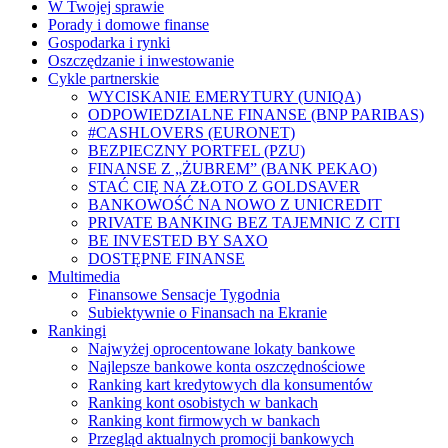
W Twojej sprawie
Porady i domowe finanse
Gospodarka i rynki
Oszczędzanie i inwestowanie
Cykle partnerskie
WYCISKANIE EMERYTURY (UNIQA)
ODPOWIEDZIALNE FINANSE (BNP PARIBAS)
#CASHLOVERS (EURONET)
BEZPIECZNY PORTFEL (PZU)
FINANSE Z „ŻUBREM” (BANK PEKAO)
STAĆ CIĘ NA ZŁOTO Z GOLDSAVER
BANKOWOŚĆ NA NOWO Z UNICREDIT
PRIVATE BANKING BEZ TAJEMNIC Z CITI
BE INVESTED BY SAXO
DOSTĘPNE FINANSE
Multimedia
Finansowe Sensacje Tygodnia
Subiektywnie o Finansach na Ekranie
Rankingi
Najwyżej oprocentowane lokaty bankowe
Najlepsze bankowe konta oszczędnościowe
Ranking kart kredytowych dla konsumentów
Ranking kont osobistych w bankach
Ranking kont firmowych w bankach
Przegląd aktualnych promocji bankowych