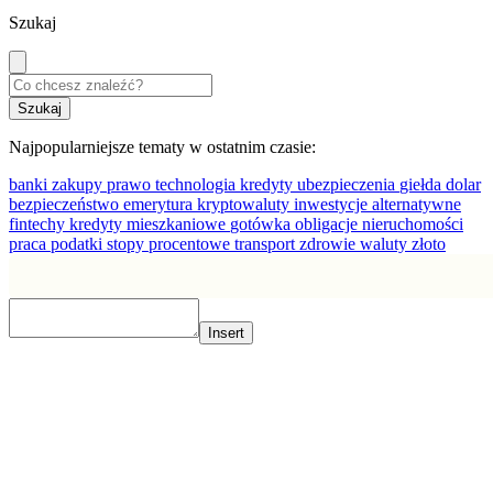
Szukaj
Najpopularniejsze tematy w ostatnim czasie:
banki
zakupy
prawo
technologia
kredyty
ubezpieczenia
giełda
dolar
bezpieczeństwo
emerytura
kryptowaluty
inwestycje alternatywne
fintechy
kredyty mieszkaniowe
gotówka
obligacje
nieruchomości
praca
podatki
stopy procentowe
transport
zdrowie
waluty
złoto
Insert