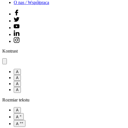
O nas / Współpraca
Kontrast
A
A
A
A
Rozmiar tekstu
A
+
A
++
A