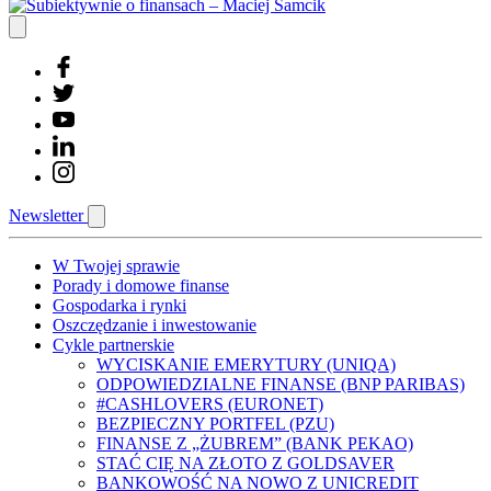
Newsletter
W Twojej sprawie
Porady i domowe finanse
Gospodarka i rynki
Oszczędzanie i inwestowanie
Cykle partnerskie
WYCISKANIE EMERYTURY (UNIQA)
ODPOWIEDZIALNE FINANSE (BNP PARIBAS)
#CASHLOVERS (EURONET)
BEZPIECZNY PORTFEL (PZU)
FINANSE Z „ŻUBREM” (BANK PEKAO)
STAĆ CIĘ NA ZŁOTO Z GOLDSAVER
BANKOWOŚĆ NA NOWO Z UNICREDIT