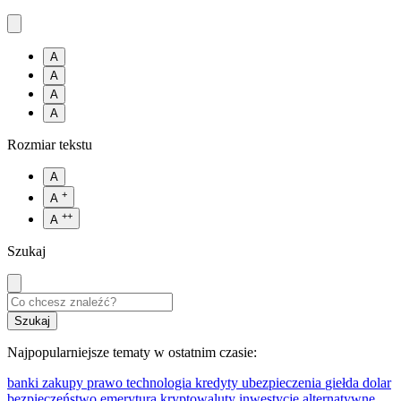
A
A
A
A
Rozmiar tekstu
A
+
A
++
A
Szukaj
Najpopularniejsze tematy w ostatnim czasie:
banki
zakupy
prawo
technologia
kredyty
ubezpieczenia
giełda
dolar
bezpieczeństwo
emerytura
kryptowaluty
inwestycje alternatywne