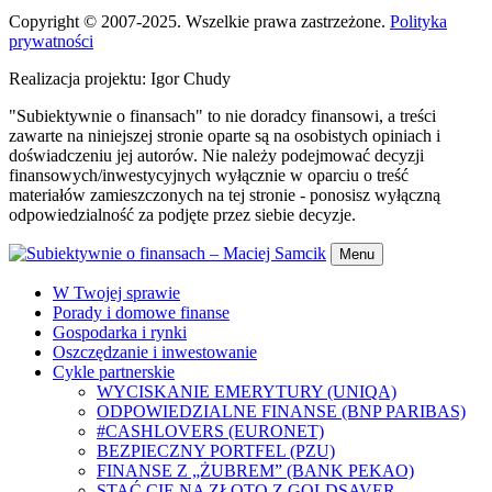
Copyright © 2007-2025. Wszelkie prawa zastrzeżone.
Polityka
prywatności
Realizacja projektu: Igor Chudy
"Subiektywnie o finansach" to nie doradcy finansowi, a treści
zawarte na niniejszej stronie oparte są na osobistych opiniach i
doświadczeniu jej autorów. Nie należy podejmować decyzji
finansowych/inwestycyjnych wyłącznie w oparciu o treść
materiałów zamieszczonych na tej stronie - ponosisz wyłączną
odpowiedzialność za podjęte przez siebie decyzje.
Menu
W Twojej sprawie
Porady i domowe finanse
Gospodarka i rynki
Oszczędzanie i inwestowanie
Cykle partnerskie
WYCISKANIE EMERYTURY (UNIQA)
ODPOWIEDZIALNE FINANSE (BNP PARIBAS)
#CASHLOVERS (EURONET)
BEZPIECZNY PORTFEL (PZU)
FINANSE Z „ŻUBREM” (BANK PEKAO)
STAĆ CIĘ NA ZŁOTO Z GOLDSAVER