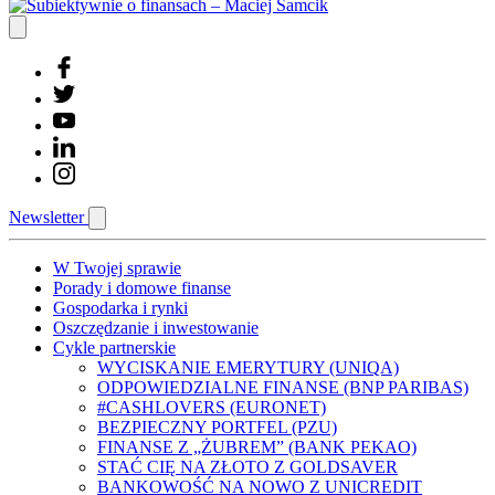
Newsletter
W Twojej sprawie
Porady i domowe finanse
Gospodarka i rynki
Oszczędzanie i inwestowanie
Cykle partnerskie
WYCISKANIE EMERYTURY (UNIQA)
ODPOWIEDZIALNE FINANSE (BNP PARIBAS)
#CASHLOVERS (EURONET)
BEZPIECZNY PORTFEL (PZU)
FINANSE Z „ŻUBREM” (BANK PEKAO)
STAĆ CIĘ NA ZŁOTO Z GOLDSAVER
BANKOWOŚĆ NA NOWO Z UNICREDIT