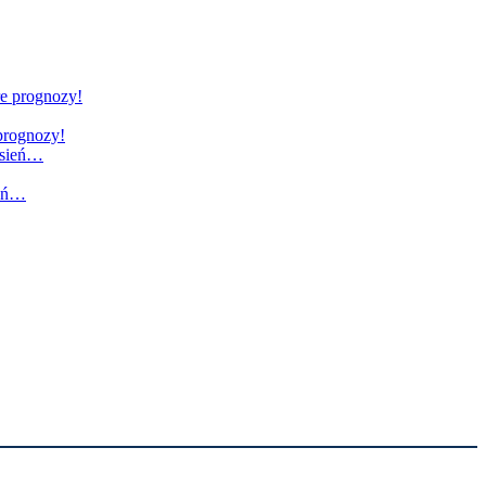
 prognozy!
ień…