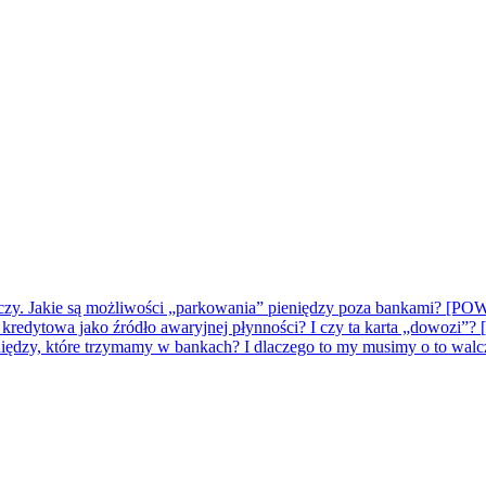
kończy. Jakie są możliwości „parkowania” pieniędzy poza bankami
a kredytowa jako źródło awaryjnej płynności? I czy ta karta „do
pieniędzy, które trzymamy w bankach? I dlaczego to my musimy o