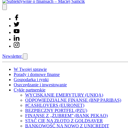
Newsletter
W Twojej sprawie
Porady i domowe finanse
Gospodarka i rynki
Oszczędzanie i inwestowanie
Cykle partnerskie
WYCISKANIE EMERYTURY (UNIQA)
ODPOWIEDZIALNE FINANSE (BNP PARIBAS)
#CASHLOVERS (EURONET)
BEZPIECZNY PORTFEL (PZU)
FINANSE Z „ŻUBREM” (BANK PEKAO)
STAĆ CIĘ NA ZŁOTO Z GOLDSAVER
BANKOWOŚĆ NA NOWO Z UNICREDIT