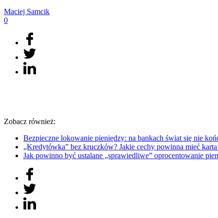
Maciej
Samcik
0
Zobacz również:
Bezpieczne lokowanie pieniędzy: na bankach świat się nie 
„Kredytówka” bez kruczków? Jakie cechy powinna mieć kart
Jak powinno być ustalane „sprawiedliwe” oprocentowanie 