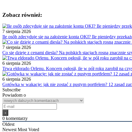
Zobacz również:
7 sierpnia 2026
Ile osób zdecyduje się na założenie konta OKI? Ile pieniędzy przek
7 sierpnia 2026
Co się dzieje z cenami diesla? Na polskich stacjach rosną znacznie sz
6 sierpnia 2026
Trwa eldorado Orlenu. Koncern ogłosił, ile w pół roku zarobił na czy
6 sierpnia 2026
Gotówka w wakacje: jak nie zostać z pustym portfelem? 12 zasad z
Subscribe
Powiadom o
0
komentarzy
Oldest
Newest
Most Voted