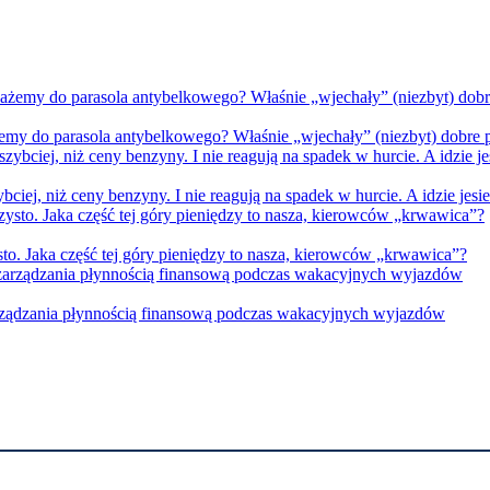
ażemy do parasola antybelkowego? Właśnie „wjechały” (niezbyt) dobre
ybciej, niż ceny benzyny. I nie reagują na spadek w hurcie. A idzie jes
sto. Jaka część tej góry pieniędzy to nasza, kierowców „krwawica”?
arządzania płynnością finansową podczas wakacyjnych wyjazdów