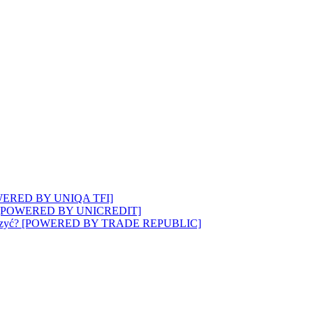
? [POWERED BY UNIQA TFI]
wozi”? [POWERED BY UNICREDIT]
 to walczyć? [POWERED BY TRADE REPUBLIC]