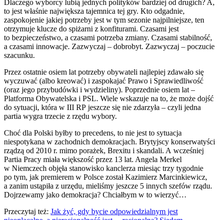
Dlaczego wyborcy lubią jednych polityków bardziej od drugich? A,
to jest właśnie największa tajemnica tej gry. Kto odgadnie,
zaspokojenie jakiej potrzeby jest w tym sezonie najpilniejsze, ten
otrzymuje klucze do spiżarni z konfiturami. Czasami jest
to bezpieczeństwo, a czasami potrzeba zmiany. Czasami stabilność,
a czasami innowacje. Zazwyczaj – dobrobyt. Zazwyczaj – poczucie
szacunku.
Przez ostatnie osiem lat potrzeby obywateli najlepiej zdawało się
wyczuwać (albo kreować) i zaspokajać Prawo i Sprawiedliwość
(oraz jego przybudówki i wydzieliny). Poprzednie osiem lat –
Platforma Obywatelska i PSL. Wiele wskazuje na to, że może dojść
do sytuacji, która w III RP jeszcze się nie zdarzyła – czyli jedna
partia wygra trzecie z rzędu wybory.
Choć dla Polski byłby to precedens, to nie jest to sytuacja
niespotykana w zachodnich demokracjach. Brytyjscy konserwatyści
rządzą od 2010 r. mimo porażek, Brexitu i skandali. A wcześniej
Partia Pracy miała większość przez 13 lat. Angela Merkel
w Niemczech objęła stanowisko kanclerza miesiąc trzy tygodnie
po tym, jak premierem w Polsce został Kazimierz Marcinkiewicz,
a zanim ustąpiła z urzędu, mieliśmy jeszcze 5 innych szefów rządu.
Dojrzewamy jako demokracja? Chciałbym w to wierzyć…
Przeczytaj też:
Jak żyć, gdy bycie odpowiedzialnym jest