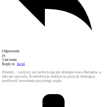
Odpowiedz
jsc
3 lat temu
Reply to
Jacuś
Hmmm… wszyscy się zachwycają jak strategos kiwa liberałów, a
nikt nie zauważa, Konfederacja zmierza na pozycję blokującą
możliwość powołania przyszłego rządu.