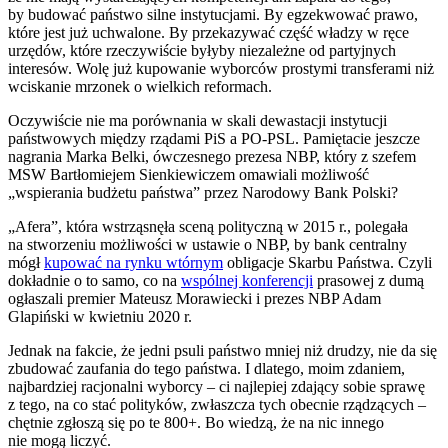
by budować państwo silne instytucjami. By egzekwować prawo,
które jest już uchwalone. By przekazywać część władzy w ręce
urzędów, które rzeczywiście byłyby niezależne od partyjnych
interesów. Wolę już kupowanie wyborców prostymi transferami niż
wciskanie mrzonek o wielkich reformach.
Oczywiście nie ma porównania w skali dewastacji instytucji
państwowych między rządami PiS a PO-PSL. Pamiętacie jeszcze
nagrania Marka Belki, ówczesnego prezesa NBP, który z szefem
MSW Bartłomiejem Sienkiewiczem omawiali możliwość
„wspierania budżetu państwa” przez Narodowy Bank Polski?
„Afera”, która wstrząsnęła sceną polityczną w 2015 r., polegała
na stworzeniu możliwości w ustawie o NBP, by bank centralny
mógł
kupować na rynku wtórnym
obligacje Skarbu Państwa. Czyli
dokładnie o to samo, co na
wspólnej konferencji
prasowej z dumą
ogłaszali premier Mateusz Morawiecki i prezes NBP Adam
Glapiński w kwietniu 2020 r.
Jednak na fakcie, że jedni psuli państwo mniej niż drudzy, nie da się
zbudować zaufania do tego państwa. I dlatego, moim zdaniem,
najbardziej racjonalni wyborcy – ci najlepiej zdający sobie sprawę
z tego, na co stać polityków, zwłaszcza tych obecnie rządzących –
chętnie zgłoszą się po te 800+. Bo wiedzą, że na nic innego
nie mogą liczyć.