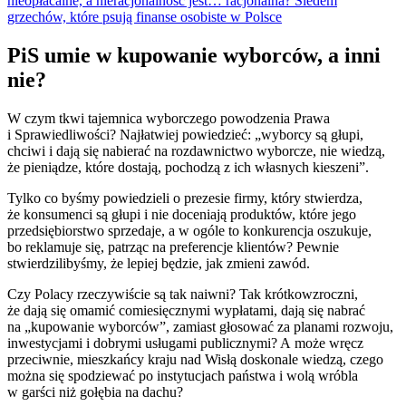
nieopłacalne, a nieracjonalność jest… racjonalna? Siedem
grzechów, które psują finanse osobiste w Polsce
PiS umie w kupowanie wyborców, a inni
nie?
W czym tkwi tajemnica wyborczego powodzenia Prawa
i Sprawiedliwości? Najłatwiej powiedzieć: „wyborcy są głupi,
chciwi i dają się nabierać na rozdawnictwo wyborcze, nie wiedzą,
że pieniądze, które dostają, pochodzą z ich własnych kieszeni”.
Tylko co byśmy powiedzieli o prezesie firmy, który stwierdza,
że konsumenci są głupi i nie doceniają produktów, które jego
przedsiębiorstwo sprzedaje, a w ogóle to konkurencja oszukuje,
bo reklamuje się, patrząc na preferencje klientów? Pewnie
stwierdzilibyśmy, że lepiej będzie, jak zmieni zawód.
Czy Polacy rzeczywiście są tak naiwni? Tak krótkowzroczni,
że dają się omamić comiesięcznymi wypłatami, dają się nabrać
na „kupowanie wyborców”, zamiast głosować za planami rozwoju,
inwestycjami i dobrymi usługami publicznymi? A może wręcz
przeciwnie, mieszkańcy kraju nad Wisłą doskonale wiedzą, czego
można się spodziewać po instytucjach państwa i wolą wróbla
w garści niż gołębia na dachu?