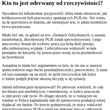
Kto tu jest oderwany od rzeczywistości?
Słyszałem też kilkukrotnie przypowieść, która miała obrazować, jak
krótkowzroczni byli pracownicy upadających PGR-ów. Nie wiem,
na ile prawdziwa to historia, ale istotniejsze jest, w jakim kontekście
bywa przytaczana.
Miało być tak, że gdzieś na tzw. Ziemiach Odzyskanych, u zarania
transformacji, likwidowany PGR został sprywatyzowany. I jego
pracownicy dostali do wyboru: pracę (za lichą dość pensję)
albo jednorazową wypłatę. I zdecydowana większość wzięła
pieniądze do kieszeni, by potem przez resztę życia przebiedować
na bezrobociu.
Anegdota ta miała być argumentem za tym, że nie ma w naszym
społeczeństwie tego ducha przedsiębiorczości, pracowitości. A mnie
od razu nasunęło się na myśl, że (jeśli rzeczywiście tak było)
ci ludzie podjęli jedynie słuszną decyzję w tej sytuacji.
Jakimi informacjami dysponowali? Po pierwsze wiedzieli, że cały
ten biznes jest nieefektywny i nierentowny, w końcu pracowali
w nim przez całe życie. Po drugie słyszeli, że w rodzącym się
właśnie w Polsce kapitalizmie nikt do państwowej produkcji rolnej
dopłacać nie będzie. Po trzecie podejrzewali, że nowy właściciel
sprywatyzowanego PGR-u mógł nie dokonać tego w całkowicie