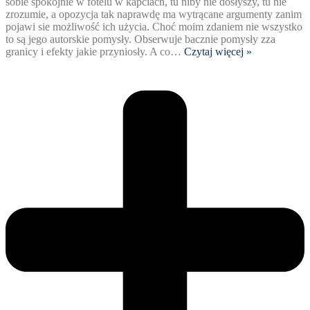
sobie spokojnie w fotelu w kapciach, tu niby nie dosłyszy, tu nie
zrozumie, a opozycja tak naprawdę ma wytrącane argumenty zanim
pojawi sie możliwość ich użycia. Choć moim zdaniem nie wszystko
to są jego autorskie pomysły. Obserwuje bacznie pomysły zza
granicy i efekty jakie przyniosły. A co
…
Czytaj więcej »