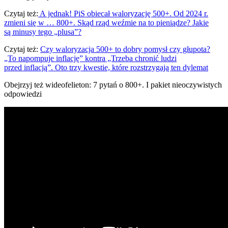
Czytaj też:
A jednak! PiS obiecał waloryzację 500+. Od 2024 r.
zmieni się w … 800+. Skąd rząd weźmie na to pieniądze? Jakie
są minusy tego „plusa”?
Czytaj też:
Czy waloryzacja 500+ to dobry pomysł czy głupota?
„To napompuje inflację” kontra „Trzeba chronić ludzi
przed inflacją”. Oto trzy kwestie, które rozstrzygają ten dylemat
Obejrzyj też wideofelieton: 7 pytań o 800+. I pakiet nieoczywistych
odpowiedzi