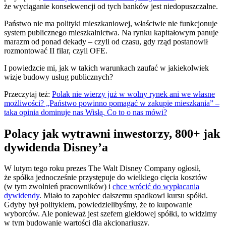
że wyciąganie konsekwencji od tych banków jest niedopuszczalne.
Państwo nie ma polityki mieszkaniowej, właściwie nie funkcjonuje
system publicznego mieszkalnictwa. Na rynku kapitałowym panuje
marazm od ponad dekady – czyli od czasu, gdy rząd postanowił
rozmontować II filar, czyli OFE.
I powiedzcie mi, jak w takich warunkach zaufać w jakiekolwiek
wizje budowy usług publicznych?
Przeczytaj też:
Polak nie wierzy już w wolny rynek ani we własne
możliwości? „Państwo powinno pomagać w zakupie mieszkania” –
taka opinia dominuje nas Wisłą. Co to o nas mówi?
Polacy jak wytrawni inwestorzy, 800+ jak
dywidenda Disney’a
W lutym tego roku prezes The Walt Disney Company ogłosił,
że spółka jednocześnie przystępuje do wielkiego cięcia kosztów
(w tym zwolnień pracowników) i
chce wrócić do wypłacania
dywidendy
. Miało to zapobiec dalszemu spadkowi kursu spółki.
Gdyby był politykiem, powiedzielibyśmy, że to kupowanie
wyborców. Ale ponieważ jest szefem giełdowej spółki, to widzimy
w tym budowanie wartości dla akcjonariuszy.