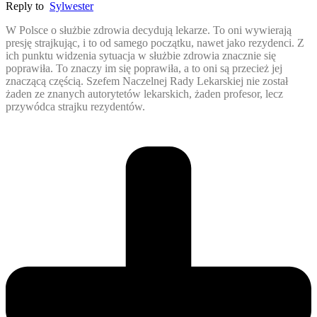
Reply to
Sylwester
W Polsce o służbie zdrowia decydują lekarze. To oni wywierają
presję strajkując, i to od samego początku, nawet jako rezydenci. Z
ich punktu widzenia sytuacja w służbie zdrowia znacznie się
poprawiła. To znaczy im się poprawiła, a to oni są przecież jej
znaczącą częścią. Szefem Naczelnej Rady Lekarskiej nie został
żaden ze znanych autorytetów lekarskich, żaden profesor, lecz
przywódca strajku rezydentów.