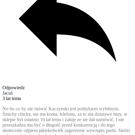
Odpowiedz
Jacuś
3 lat temu
No bo co by nie mówić Kaczynski jest politykiem wybitnym.
Śmichy chichy, nie ma konta, telefonu, za to ma dziurawe buty, w
sklepie był ostatnio 10 lat temu i żałuje ze sie dał namówić. I nie
przeszkadza mu być o długość przed konkurencją i do tego
skutecznie odpiera jakiekolwiek zagrożenie wewnątrz partii. Siedzi