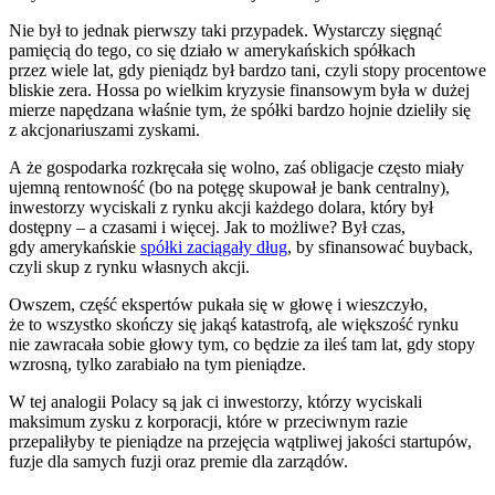
Nie był to jednak pierwszy taki przypadek. Wystarczy sięgnąć
pamięcią do tego, co się działo w amerykańskich spółkach
przez wiele lat, gdy pieniądz był bardzo tani, czyli stopy procentowe
bliskie zera. Hossa po wielkim kryzysie finansowym była w dużej
mierze napędzana właśnie tym, że spółki bardzo hojnie dzieliły się
z akcjonariuszami zyskami.
A że gospodarka rozkręcała się wolno, zaś obligacje często miały
ujemną rentowność (bo na potęgę skupował je bank centralny),
inwestorzy wyciskali z rynku akcji każdego dolara, który był
dostępny – a czasami i więcej. Jak to możliwe? Był czas,
gdy amerykańskie
spółki zaciągały dług
, by sfinansować buyback,
czyli skup z rynku własnych akcji.
Owszem, część ekspertów pukała się w głowę i wieszczyło,
że to wszystko skończy się jakąś katastrofą, ale większość rynku
nie zawracała sobie głowy tym, co będzie za ileś tam lat, gdy stopy
wzrosną, tylko zarabiało na tym pieniądze.
W tej analogii Polacy są jak ci inwestorzy, którzy wyciskali
maksimum zysku z korporacji, które w przeciwnym razie
przepaliłyby te pieniądze na przejęcia wątpliwej jakości startupów,
fuzje dla samych fuzji oraz premie dla zarządów.