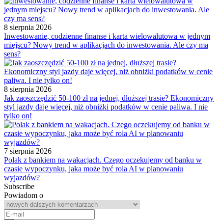
8 sierpnia 2026
Inwestowanie, codzienne finanse i karta wielowalutowa w jednym
miejscu? Nowy trend w aplikacjach do inwestowania. Ale czy ma
sens?
8 sierpnia 2026
Jak zaoszczędzić 50-100 zł na jednej, dłuższej trasie? Ekonomiczny
styl jazdy daje więcej, niż obniżki podatków w cenie paliwa. I nie
tylko on!
7 sierpnia 2026
Polak z bankiem na wakacjach. Czego oczekujemy od banku w
czasie wypoczynku, jaka może być rola AI w planowaniu
wyjazdów?
Subscribe
Powiadom o