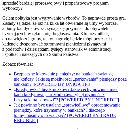
sprzedać bardziej prorozwojowy i propaństwowy program
wyborczy?
Celem polityka jest wygrywanie wyborów. To naprawdę prosta gra.
Zasady są takie, że raz na kilka lat otwierane są urny wyborcze,
a tłumy kandydatów zaczynają się przymilać do obywateli
trzymających w ręku kartę do głosowania. Kto przymili się
do największej grupy, ten w nagrodę będzie mógł przez całą
kadencję dysponować ogromnymi pieniędzmi płynącymi
z podatków i dziesiątkami tysięcy stanowisk w administracji
i spółkach należących do Skarbu Państwa.
Zobacz również:
Bezpieczne lokowanie pieniędzy: na bankach świat się
nie kończy. Jakie są możliwości „parkowania” pieniędzy poza
bankami? [POWERED BY UNIQA TFI]
„Kredytówka” bez kruczków? Jakie cechy powinna mieć
karta kredytowa jako źródło awaryjnej płynności?
I czy ta karta „dowozi”? [POWERED BY UNICREDIT]
Jak powinno być ustalane „sprawiedliwe” oprocentowanie
pieniędzy, które trzymamy w bankach? I dlaczego
to my musimy o to walczyć? [POWERED BY TRADE
REPUBLIC]