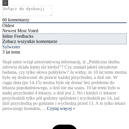
60
komentarzy
Oldest
Newest
Most Voted
Inline Feedbacks
Zobacz wszystkie komentarze
Sylwester
3 lat temu
Skąd autor wziął autorytatywną informację, iż „Publiczna służba
zdrowia działa lepiej niż kiedyś”? Czy znalazł jakieś niezależne
badania, czy tylko słowa polityków? Ja widzę, że 10 lat temu można
było się dodzwonić do prawie każdej przychodni, a dziś nie. W
ciągu dnia (po 14-15) można było się dostać bez problemu do
lekarza popołudniowego, a dziś nie ma szans. 10 lat temu było w
małej przychodni 4 lekarzy, a dziś jest 2. No i kiedyś ci lekarze
przychodzili tylko pół godziny spóźnieni i wychodzili po 14, zaś
dziś przychodzą po godzinie i wychodzą przed 13. A to tylko lekarz
pierwszego kontaktu,
…
Czytaj więcej »