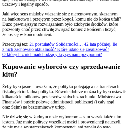
uczciwy i legalny sposób.
Jaki więc sens miałoby wiązanie się z nierentownym, skazanym
na bankructwo i przejętym przez kogoś, komu nie do końca ufali?
Dużo pewniejszym rozwiązaniem było zdobycie środków, które
pozwoliły choć przez chwilę związać koniec z końcem i liczyć,
że los się w końcu odmieni.
Przeczytaj też:
21 postulatów Solidarności… 42 lata później. Ile
z nich zachowało aktualność? Które udało się zrealizować?
O których z nich nadchodzący kryzys nam przypomni?
Kupowanie wyborców czy sprzedawanie
kitu?
Żeby było jasne – uważam, że polityka polegająca na transferach
fiskalnych to żadna polityka. Równie dobrze można by było ustawić
kilkanaście milionów przelewów stałych z rachunku Ministerstwa
Finansów i puścić połowę administracji publicznej (i cały rząd
oraz Sejm) na bezterminowy urlop.
Nie dziwię się w żadnym razie wyborcom – sam wszak także nim
jestem. Już mnie politycy wszelkiej maści i proweniencji nauczyli,
że nie mają wystarczających kompetencji ani zapału do tego,