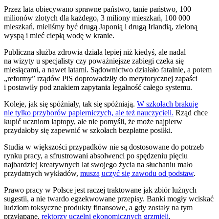
Przez lata obiecywano sprawne państwo, tanie państwo, 100
milionów złotych dla każdego, 3 miliony mieszkań, 100 000
mieszkań, mieliśmy być drugą Japonią i drugą Irlandią, zieloną
wyspą i mieć ciepłą wodę w kranie.
Publiczna służba zdrowia działa lepiej niż kiedyś, ale nadal
na wizyty u specjalisty czy poważniejsze zabiegi czeka się
miesiącami, a nawet latami. Sądownictwo działało fatalnie, a potem
„reformy” rządów PiS doprowadziły do merytorycznej zapaści
i postawiły pod znakiem zapytania legalność całego systemu.
Koleje, jak się spóźniały, tak się spóźniają.
W szkołach brakuje
nie tylko przyborów papierniczych, ale też nauczycieli.
Rząd chce
kupić uczniom laptopy, ale nie pomyśli, że może najpierw
przydałoby się zapewnić w szkołach bezpłatne posiłki.
Studia w większości przypadków nie są dostosowane do potrzeb
rynku pracy, a sfrustrowani absolwenci po spędzeniu pięciu
najbardziej kreatywnych lat swojego życia na słuchaniu mało
przydatnych wykładów,
muszą uczyć się zawodu od podstaw
.
Prawo pracy w Polsce jest raczej traktowane jak zbiór luźnych
sugestii, a nie twardo egzekwowane przepisy. Banki mogły wciskać
ludziom toksyczne produkty finansowe, a gdy zostały na tym
przyłapane,
rektorzy uczelni ekonomicznych grzmieli
,