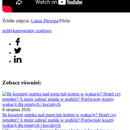
Źródło zdjęcia:
Lukas Plewnia
/Flickr
polityka
programy rządowe
Zobacz również:
8 sierpnia 2026
Ile kosztuje opieka nad psem lub kotem w wakacje? Hotel czy
petsitter? A może zabrać pupila w podróż? Porównuję koszty
wakacji dla psiatych i kociatych