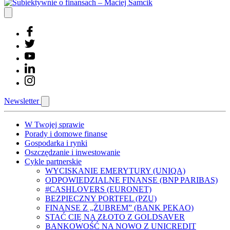
Newsletter
W Twojej sprawie
Porady i domowe finanse
Gospodarka i rynki
Oszczędzanie i inwestowanie
Cykle partnerskie
WYCISKANIE EMERYTURY (UNIQA)
ODPOWIEDZIALNE FINANSE (BNP PARIBAS)
#CASHLOVERS (EURONET)
BEZPIECZNY PORTFEL (PZU)
FINANSE Z „ŻUBREM” (BANK PEKAO)
STAĆ CIĘ NA ZŁOTO Z GOLDSAVER
BANKOWOŚĆ NA NOWO Z UNICREDIT