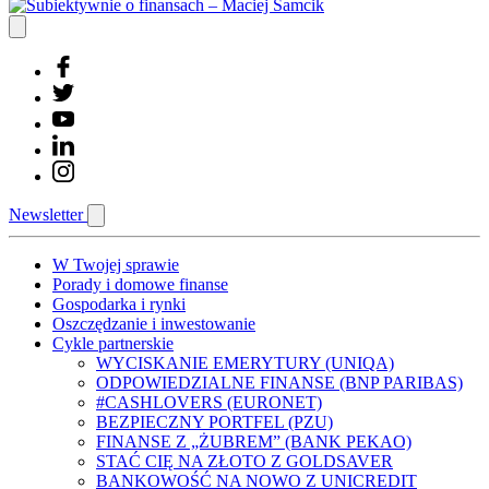
Newsletter
W Twojej sprawie
Porady i domowe finanse
Gospodarka i rynki
Oszczędzanie i inwestowanie
Cykle partnerskie
WYCISKANIE EMERYTURY (UNIQA)
ODPOWIEDZIALNE FINANSE (BNP PARIBAS)
#CASHLOVERS (EURONET)
BEZPIECZNY PORTFEL (PZU)
FINANSE Z „ŻUBREM” (BANK PEKAO)
STAĆ CIĘ NA ZŁOTO Z GOLDSAVER
BANKOWOŚĆ NA NOWO Z UNICREDIT