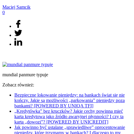
Maciej
Samcik
0
mundial panmure typuje
Zobacz również:
Bezpieczne lokowanie pieniędzy: na bankach świat się nie
kończy. Jakie są możliwości „parkowania” pieniędzy poza
bankami? [POWERED BY UNIQA TFI]
„Kredytówka” bez kruczków? Jakie cechy powinna mieć
karta kredytowa jako źródło awaryjnej płynności? I czy ta
karta „dowozi”? [POWERED BY UNICREDIT]
Jak powinno być ustalane „sprawiedliwe” oprocentowanie
pieniędzy, które trzymamy w bankach? I dlaczego to my