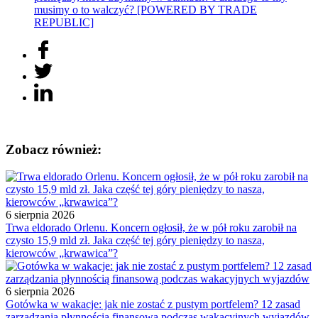
musimy o to walczyć? [POWERED BY TRADE
REPUBLIC]
Zobacz również:
6 sierpnia 2026
Trwa eldorado Orlenu. Koncern ogłosił, że w pół roku zarobił na
czysto 15,9 mld zł. Jaka część tej góry pieniędzy to nasza,
kierowców „krwawica”?
6 sierpnia 2026
Gotówka w wakacje: jak nie zostać z pustym portfelem? 12 zasad
zarządzania płynnością finansową podczas wakacyjnych wyjazdów