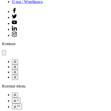
O nas / Współpraca
Kontrast
A
A
A
A
Rozmiar tekstu
A
+
A
++
A