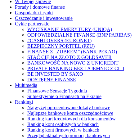
W Twojej sprawie
Porady i domowe finanse
Gospodarka i rynki
Oszczędzanie i inwestowanie
Cykle partnerskie
WYCISKANIE EMERYTURY (UNIQA)
ODPOWIEDZIALNE FINANSE (BNP PARIBAS)
#CASHLOVERS (EURONET)
BEZPIECZNY PORTFEL (PZU)
FINANSE Z „ŻUBREM” (BANK PEKAO)
STAĆ CIĘ NA ZŁOTO Z GOLDSAVER
BANKOWOŚĆ NA NOWO Z UNICREDIT
PRIVATE BANKING BEZ TAJEMNIC Z CITI
BE INVESTED BY SAXO
DOSTĘPNE FINANSE
Multimedia
Finansowe Sensacje Tygodnia
Subiektywnie o Finansach na Ekranie
Rankingi
Najwyżej oprocentowane lokaty bankowe
Najlepsze bankowe konta oszczędnościowe
Ranking kart kredytowych dla konsumentów
Ranking kont osobistych w bankach
Ranking kont firmowych w bankach
Przegląd aktualnych promocji bankowych