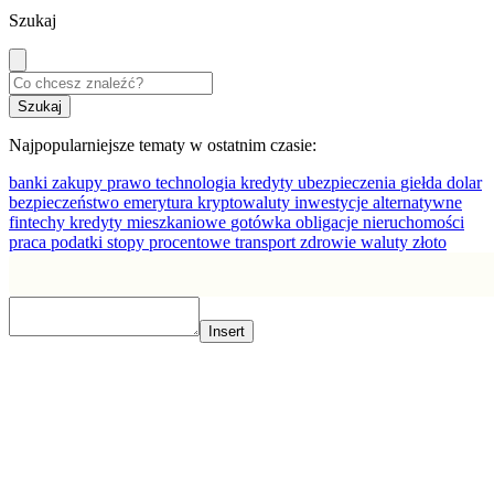
Szukaj
Najpopularniejsze tematy w ostatnim czasie:
banki
zakupy
prawo
technologia
kredyty
ubezpieczenia
giełda
dolar
bezpieczeństwo
emerytura
kryptowaluty
inwestycje alternatywne
fintechy
kredyty mieszkaniowe
gotówka
obligacje
nieruchomości
praca
podatki
stopy procentowe
transport
zdrowie
waluty
złoto
Insert