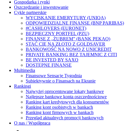
Gospodarka i rynki
Oszczędzanie i inwestowanie
Cykle partnerskie
WYCISKANIE EMERYTURY (UNIQA)
ODPOWIEDZIALNE FINANSE (BNP PARIBAS)
#CASHLOVERS (EURONET)
BEZPIECZNY PORTFEL (PZU)
FINANSE Z „ŻUBREM” (BANK PEKAO)
STAĆ CIĘ NA ZŁOTO Z GOLDSAVER
BANKOWOŚĆ NA NOWO Z UNICREDIT
PRIVATE BANKING BEZ TAJEMNIC Z CITI
BE INVESTED BY SAXO
DOSTĘPNE FINANSE
Multimedia
Finansowe Sensacje Tygodnia
Subiektywnie o Finansach na Ekranie
Rankingi
Najwyżej oprocentowane lokaty bankowe
Najlepsze bankowe konta oszczędnościowe
Ranking kart kredytowych dla konsumentów
Ranking kont osobistych w bankach
Ranking kont firmowych w bankach
Przegląd aktualnych promocji bankowych
O nas / Współpraca