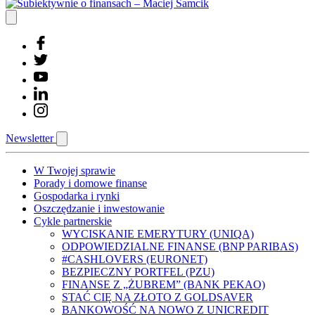
Newsletter
W Twojej sprawie
Porady i domowe finanse
Gospodarka i rynki
Oszczędzanie i inwestowanie
Cykle partnerskie
WYCISKANIE EMERYTURY (UNIQA)
ODPOWIEDZIALNE FINANSE (BNP PARIBAS)
#CASHLOVERS (EURONET)
BEZPIECZNY PORTFEL (PZU)
FINANSE Z „ŻUBREM” (BANK PEKAO)
STAĆ CIĘ NA ZŁOTO Z GOLDSAVER
BANKOWOŚĆ NA NOWO Z UNICREDIT