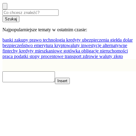
Najpopularniejsze tematy w ostatnim czasie:
banki
zakupy
prawo
technologia
kredyty
ubezpieczenia
giełda
dolar
bezpieczeństwo
emerytura
kryptowaluty
inwestycje alternatywne
fintechy
kredyty mieszkaniowe
gotówka
obligacje
nieruchomości
praca
podatki
stopy procentowe
transport
zdrowie
waluty
złoto
Insert