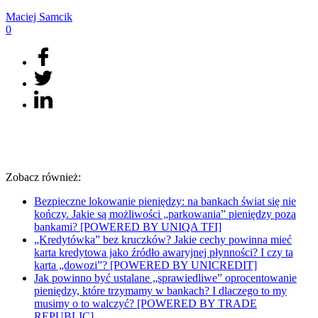
Maciej
Samcik
0
Zobacz również:
Bezpieczne lokowanie pieniędzy: na bankach świat się nie
kończy. Jakie są możliwości „parkowania” pieniędzy poza
bankami? [POWERED BY UNIQA TFI]
„Kredytówka” bez kruczków? Jakie cechy powinna mieć
karta kredytowa jako źródło awaryjnej płynności? I czy ta
karta „dowozi”? [POWERED BY UNICREDIT]
Jak powinno być ustalane „sprawiedliwe” oprocentowanie
pieniędzy, które trzymamy w bankach? I dlaczego to my
musimy o to walczyć? [POWERED BY TRADE
REPUBLIC]