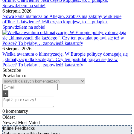
6 sierpnia 2026
Nowa karta płatnicza od Allegro. Zrobisz nią zakupy w sklepie
offline. Ułatwienie? Jeśli często kupujesz, to… pułapka.
Sprawdziłem na sobie!
6 sierpnia 2026
Wielka awantura o klimatyzację. W Europie politycy domagają się
„klimatyzacji dla każdego”. Czy ten postulat pojawi się też w
Polsce? To byłaby… zapowiedź katastrofy
Subscribe
Powiadom o
0
komentarzy
Oldest
Newest
Most Voted
Inline Feedbacks
Zobacz wszystkie komentarze