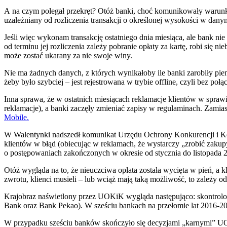
A na czym polegał przekręt? Otóż banki, choć komunikowały warunkow
uzależniany od rozliczenia transakcji o określonej wysokości w dany
Jeśli więc wykonam transakcję ostatniego dnia miesiąca, ale bank nie z
od terminu jej rozliczenia zależy pobranie opłaty za kartę, robi się
może zostać ukarany za nie swoje winy.
Nie ma żadnych danych, z których wynikałoby ile banki zarobiły pien
żeby było szybciej – jest rejestrowana w trybie offline, czyli bez p
Inna sprawa, że w ostatnich miesiącach reklamacje klientów w spraw
reklamacje), a banki zaczęły zmieniać zapisy w regulaminach. Zamiast
Mobile.
W Walentynki nadszedł komunikat Urzędu Ochrony Konkurencji i K
klientów w błąd (obiecując w reklamach, że wystarczy „zrobić zakup
o postępowaniach zakończonych w okresie od stycznia do listopada 2017
Otóż wygląda na to, że nieuczciwa opłata została wycięta w pień, 
zwrotu, klienci musieli – lub wciąż mają taką możliwość, to zależy 
Krajobraz naświetlony przez UOKiK wygląda następująco: skontrolo
Bank oraz Bank Pekao). W sześciu bankach na przełomie lat 2016-20
W przypadku sześciu banków skończyło się decyzjami „karnymi” UOKi