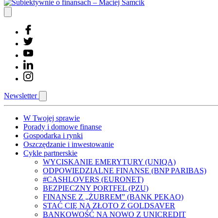
Newsletter
W Twojej sprawie
Porady i domowe finanse
Gospodarka i rynki
Oszczędzanie i inwestowanie
Cykle partnerskie
WYCISKANIE EMERYTURY (UNIQA)
ODPOWIEDZIALNE FINANSE (BNP PARIBAS)
#CASHLOVERS (EURONET)
BEZPIECZNY PORTFEL (PZU)
FINANSE Z „ŻUBREM” (BANK PEKAO)
STAĆ CIĘ NA ZŁOTO Z GOLDSAVER
BANKOWOŚĆ NA NOWO Z UNICREDIT