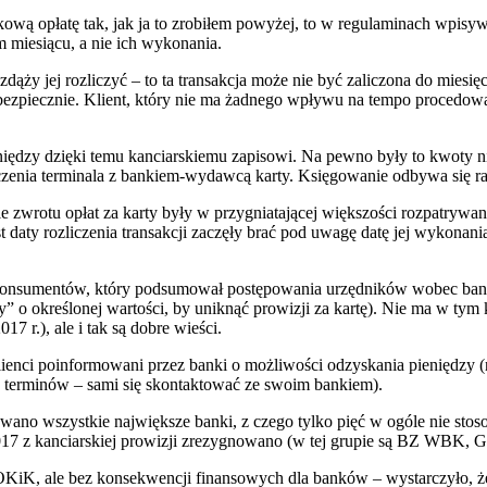
ą opłatę tak, jak ja to zrobiłem powyżej, to w regulaminach wpisywa
m miesiącu, a nie ich wykonania.
dąży jej rozliczyć – to ta transakcja może nie być zaliczona do miesięcz
 niebezpiecznie. Klient, który nie ma żadnego wpływu na tempo procedo
iędzy dzięki temu kanciarskiemu zapisowi. Na pewno były to kwoty nie
ołączenia terminala z bankiem-wydawcą karty. Księgowanie odbywa się ra
ie zwrotu opłat za karty były w przygniatającej większości rozpatryw
 daty rozliczenia transakcji zaczęły brać pod uwagę datę jej wykonania
onsumentów, który podsumował postępowania urzędników wobec bank
y” o określonej wartości, by uniknąć prowizji za kartę). Nie ma w ty
 r.), ale i tak są dobre wieści.
a klienci poinformowani przez banki o możliwości odzyskania pienięd
od terminów – sami się skontaktować ze swoim bankiem).
wano wszystkie największe banki, z czego tylko pięć w ogóle nie st
17 z kanciarskiej prowizji zrezygnowano (w tej grupie są BZ WBK, G
K, ale bez konsekwencji finansowych dla banków – wystarczyło, że zm