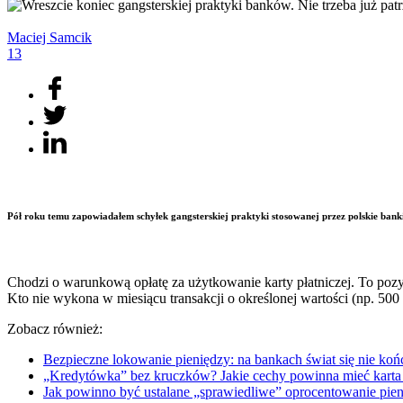
Maciej
Samcik
13
Pół roku temu zapowiadałem schyłek gangsterskiej praktyki stosowanej przez polskie banki
Chodzi o warunkową opłatę za użytkowanie karty płatniczej. To pozy
Kto nie wykona w miesiącu transakcji o określonej wartości (np. 500 z
Zobacz również:
Bezpieczne lokowanie pieniędzy: na bankach świat się nie
„Kredytówka” bez kruczków? Jakie cechy powinna mieć kart
Jak powinno być ustalane „sprawiedliwe” oprocentowanie 