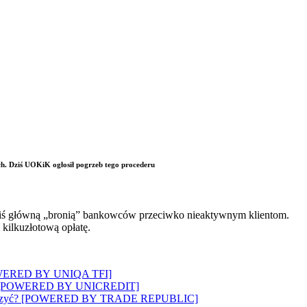
ych. Dziś UOKiK ogłosił pogrzeb tego procederu
t dziś główną „bronią” bankowców przeciwko nieaktywnym klientom.
 kilkuzłotową opłatę.
? [POWERED BY UNIQA TFI]
wozi”? [POWERED BY UNICREDIT]
 to walczyć? [POWERED BY TRADE REPUBLIC]