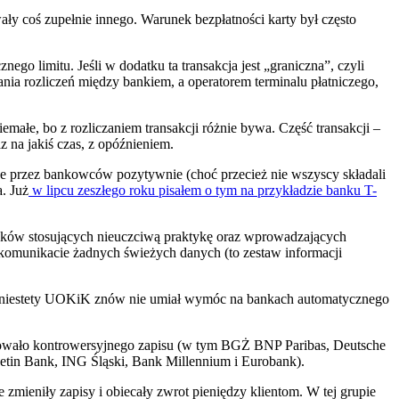
ły coś zupełnie innego. Warunek bezpłatności karty był często
nego limitu. Jeśli w dodatku ta transakcja jest „graniczna”, czyli
wania rozliczeń między bankiem, a operatorem terminalu płatniczego,
małe, bo z rozliczaniem transakcji różnie bywa. Część transakcji –
z na jakiś czas, z opóźnieniem.
ane przez bankowców pozytywnie (choć przecież nie wszyscy składali
. Już
w lipcu zeszłego roku pisałem o tym na przykładzie banku T-
ów stosujących nieuczciwą praktykę oraz wprowadzających
m komunikacie żadnych świeżych danych (to zestaw informacji
zy (niestety UOKiK znów nie umiał wymóc na bankach automatycznego
osowało kontrowersyjnego zapisu (w tym BGŻ BNP Paribas, Deutsche
etin Bank, ING Śląski, Bank Millennium i Eurobank).
ieniły zapisy i obiecały zwrot pieniędzy klientom. W tej grupie