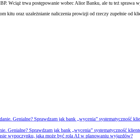
 BP. Wciąż trwa postępowanie wobec Alior Banku, ale tu też sprawa 
m kitu oraz uzależnianie naliczenia prowizji od rzeczy zupełnie od kli
nie. Genialne? Sprawdzam jak bank „wycenia” systematyczność klien