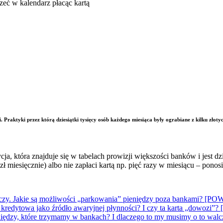
. Praktyki przez którą dziesiątki tysięcy osób każdego miesiąca były ograbiane z kilku złot
cja, która znajduje się w tabelach prowizji większości banków i jes
ł miesięcznie) albo nie zapłaci kartą np. pięć razy w miesiącu – ponosi
 kończy. Jakie są możliwości „parkowania” pieniędzy poza bankami
a kredytowa jako źródło awaryjnej płynności? I czy ta karta „do
pieniędzy, które trzymamy w bankach? I dlaczego to my musimy o