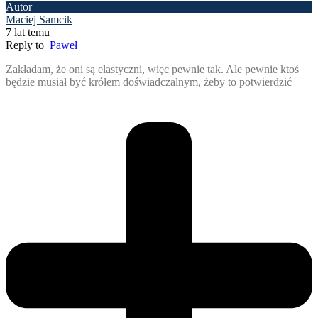
Autor
Maciej Samcik
7 lat temu
Reply to
Paweł
Zakładam, że oni są elastyczni, więc pewnie tak. Ale pewnie ktoś
będzie musiał być królem doświadczalnym, żeby to potwierdzić