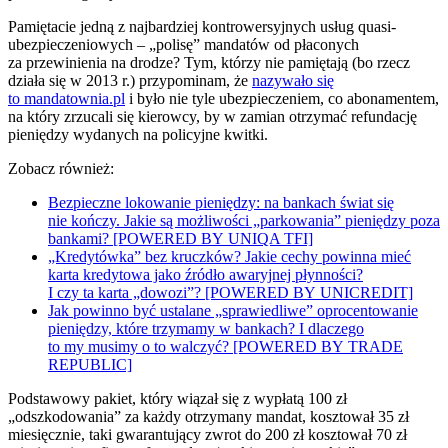
Pamiętacie jedną z najbardziej kontrowersyjnych usług quasi-
ubezpieczeniowych – „polisę” mandatów od płaconych
za przewinienia na drodze? Tym, którzy nie pamiętają (bo rzecz
działa się w 2013 r.) przypominam, że
nazywało się
to mandatownia.pl
i było nie tyle ubezpieczeniem, co abonamentem,
na który zrzucali się kierowcy, by w zamian otrzymać refundację
pieniędzy wydanych na policyjne kwitki.
Zobacz również:
Bezpieczne lokowanie pieniędzy: na bankach świat się
nie kończy. Jakie są możliwości „parkowania” pieniędzy poza
bankami? [POWERED BY UNIQA TFI]
„Kredytówka” bez kruczków? Jakie cechy powinna mieć
karta kredytowa jako źródło awaryjnej płynności?
I czy ta karta „dowozi”? [POWERED BY UNICREDIT]
Jak powinno być ustalane „sprawiedliwe” oprocentowanie
pieniędzy, które trzymamy w bankach? I dlaczego
to my musimy o to walczyć? [POWERED BY TRADE
REPUBLIC]
Podstawowy pakiet, który wiązał się z wypłatą 100 zł
„odszkodowania” za każdy otrzymany mandat, kosztował 35 zł
miesięcznie, taki gwarantujący zwrot do 200 zł kosztował 70 zł