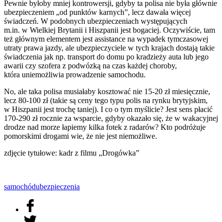
Pewnie byłoby mniej kontrowersji, gdyby ta polisa nie była głównie
ubezpieczeniem „od punktów karnych”, lecz dawała więcej
świadczeń. W podobnych ubezpieczeniach występujących
m.in. w Wielkiej Brytanii i Hiszpanii jest bogaciej. Oczywiście, tam
też głównym elementem jest assistance na wypadek tymczasowej
utraty prawa jazdy, ale ubezpieczyciele w tych krajach dostają takie
świadczenia jak np. transport do domu po kradzieży auta lub jego
awarii czy szofera z podwózką na czas każdej choroby,
która uniemożliwia prowadzenie samochodu.
No, ale taka polisa musiałaby kosztować nie 15-20 zł miesięcznie,
lecz 80-100 zł (takie są ceny tego typu polis na rynku brytyjskim,
w Hiszpanii jest trochę taniej). I co o tym myślicie? Jest sens płacić
170-290 zł rocznie za wsparcie, gdyby okazało się, że w wakacyjnej
drodze nad morze łapiemy kilka fotek z radarów? Kto podróżuje
pomorskimi drogami wie, że nie jest niemożliwe.
zdjęcie tytułowe: kadr z filmu „Drogówka”
samochód
ubezpieczenia