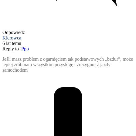
Odpowiedz
Kierowca
6 lat temu
Reply to
Ppp
Jeśli masz problem z ogarnięciem tak podstawowych „bzdur”, może
lepiej zrób nam wszystkim przysługę i zrezygnuj z jazdy
samochodem