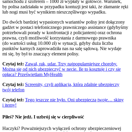
samochodu z szoferem – 1000 zł wypłaty w gotówce. Warunek,
by polisa zadziałała w przypadku kontuzji jest taki, że złamanie ręki
lub nogi musi być wynikiem nieszczęśliwego wypadku.
Do dwóch bardziej wypasionych wariantów polisy jest dołączony
gadżet w postaci telefonicznego prawniczego assistance (gdybyśmy
potrzebowali porady w konfrontacji z policjantem) oraz ochrona
prawna, czyli możliwość korzystania z darmowego prawnika
(do wartości usług 10.000 zł) w sytuacji, gdyby duża liczba
punktów karnych zaprowadziła nas na salę sądową. Nie wydaje
mi się, by był to znaczący element polisy.
Czytaj też:
Zawał, rak, udar. Trzy najpopularniejsze choroby.
Można się od nich ubezpieczyć w necie. Ile to kosztuje i czy się
opłaca? Prześwietlam MyHealth
Czytaj też:
Screenity, czyli aplikacja, która zdalnie ubezpieczy
twój telefon
Czytaj też:
Tego jeszcze nie było. Oni ubezpieczą twoje… skiny
i itemy!
Piłeś? Nie jedź. I uzbrój się w cierpliwość
Haczyki? Poważniejszych wyłączeń ochrony ubezpieczeniowej