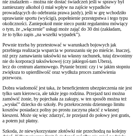
nie znalazłem – można nie dostać świadczeń jeśli w sprawy był
zamieszany alkohol (i miał wpływ na zajście wypadków
prowadzących do odebrania prawa jazdy), jeśli w grę wchodziło
uprawianie sportu (wyścigi), popełnienie przestępstwa i tego typu
okoliczności. Zaniepokoił mnie nieco punkt regulaminu mówiący
o tym, że „włączenie” usługi może zająć do 30 dni (zakładam,
że to tylko zapis „na wszelki wypadek”).
Pewnie trzeba by przetestować w warunkach bojowych jak
przebiega realizacja wsparcia w poruszaniu się po mieście. Inaczej,
niż przy zamawianiu taksówki na własny rachunek, tutaj dzwonimy
nie do korporacji taksówkowej (czy jakiegoś-tam Ubera),
lecz do centrum alarmowego. Pytanie brzmi: czy i w jakim stopniu
zwiększa to upierdliwość oraz wydłuża proces zamówienia
przewozu.
Dobra wiadomość jest taka, że beneficjentem ubezpieczenia nie jest
tylko sam kierowca, ale także jego rodzina. Przejazd taxi można
zamówić żonie, by pojechała za zakupy, w ten sposób można też
„wysłać” dziecko do szkoły. Po przekroczeniu dziennego limitu
kosztów posiadacz polisy po prostu zaczyna płacić z własnej
kieszeni. Może się więc zdarzyć, że przejazd do połowy jest gratis,
a potem już płatny.
Szkoda, że niewykorzystane złotówki nie przechodzą na kolejny