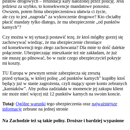
piratów drogowych – refundacji kary nałożonej przez policję. Jeśli
jedziesz za szybko, to konsekwencje mandatowe ponosisz.
Owszem, potem firma ubezpieczeniowa ułatwia ci życie,
ale czy to jest „nagroda” za wykroczenie drogowe? Kto chciałby
płacić mandaty tylko dlatego, że ma ubezpieczenie „od punktów
karnych”?
Czy można w tej sytuacji postawić tezę, że ktoś mógłby gorzej się
zachowywać wiedząc, że ma ubezpieczenie chroniące
od konsekwencji tego złego zachowania? Dla mnie to dość dalekie
połączenie. Ubezpieczając mieszkanie też nie zakładam, że już
nie muszę go pilnować, bo w razie czego ubezpieczyciel pokryje
mi koszty.
TU Europa w pewnym sensie zabezpiecza się zresztą
przed sytuacją, w której polisę „od punktów karnych” kupiłby ktoś
będący już w stanie zagrożenia, czyli mający spore konto zebranych
„karniaków”. Aby polisa zadziałała w momencie jej zakupu klient
nie może mieć więcej niż 12 punktów karnych na swoim koncie.
Tutaj:
Ogólne warunki
tego ubezpieczenia oraz
najważniejsze
informacje
zebrane na jednej stronie
Na Zachodzie też są takie polisy. Droższe i bardziej wypasione