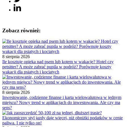
Zobacz również:
8 sierpnia 2026
Ile kosztuje opieka nad psem lub kotem w wakacje? Hotel czy
petsitter? A może zabrać pupila w podróż? Porównuję koszty
wakacji dla psiatych i kociatych
8 sierpnia 2026
Inwestowanie, codzienne finanse i karta wielowalutowa w jednym
miejscu? Nowy trend w aplikacjach do inwestowania. Ale czy ma
sens?