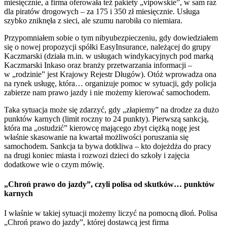
miesięcznie, a firma oferowała też pakiety „vipowskie”, w sam raz
dla piratów drogowych – za 175 i 350 zł miesięcznie. Usługa
szybko zniknęła z sieci, ale szumu narobiła co niemiara.
Przypomniałem sobie o tym nibyubezpieczeniu, gdy dowiedziałem
się o nowej propozycji spółki EasyInsurance, należącej do grupy
Kaczmarski (działa m.in. w usługach windykacyjnych pod marką
Kaczmarski Inkaso oraz branży przetwarzania informacji –
w „rodzinie” jest Krajowy Rejestr Długów). Otóż wprowadza ona
na rynek usługę, która… organizuje pomoc w sytuacji, gdy policja
zabierze nam prawo jazdy i nie możemy kierować samochodem.
Taka sytuacja może się zdarzyć, gdy „złapiemy” na drodze za dużo
punktów karnych (limit roczny to 24 punkty). Pierwszą sankcją,
która ma „ostudzić” kierowcę mającego zbyt ciężką nogę jest
właśnie skasowanie na kwartał możliwości poruszania się
samochodem. Sankcja ta bywa dotkliwa – kto dojeżdża do pracy
na drugi koniec miasta i rozwozi dzieci do szkoły i zajęcia
dodatkowe wie o czym mówię.
„Chroń prawo do jazdy”, czyli polisa od skutków… punktów
karnych
I właśnie w takiej sytuacji możemy liczyć na pomocną dłoń. Polisa
„Chroń prawo do jazdy”, której dostawcą jest firma