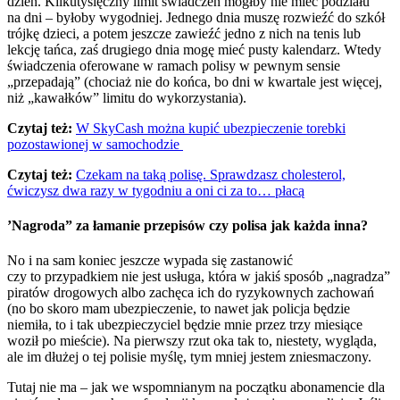
dzień. Kilkutysięczny limit świadczeń mógłby nie mieć podziału
na dni – byłoby wygodniej. Jednego dnia muszę rozwieźć do szkół
trójkę dzieci, a potem jeszcze zawieźć jedno z nich na tenis lub
lekcję tańca, zaś drugiego dnia mogę mieć pusty kalendarz. Wtedy
świadczenia oferowane w ramach polisy w pewnym sensie
„przepadają” (chociaż nie do końca, bo dni w kwartale jest więcej,
niż „kawałków” limitu do wykorzystania).
Czytaj też:
W SkyCash można kupić ubezpieczenie torebki
pozostawionej w samochodzie
Czytaj też:
Czekam na taką polisę. Sprawdzasz cholesterol,
ćwiczysz dwa razy w tygodniu a oni ci za to… płacą
’Nagroda” za łamanie przepisów czy polisa jak każda inna?
No i na sam koniec jeszcze wypada się zastanowić
czy to przypadkiem nie jest usługa, która w jakiś sposób „nagradza”
piratów drogowych albo zachęca ich do ryzykownych zachowań
(no bo skoro mam ubezpieczenie, to nawet jak policja będzie
niemiła, to i tak ubezpieczyciel będzie mnie przez trzy miesiące
woził po mieście). Na pierwszy rzut oka tak to, niestety, wygląda,
ale im dłużej o tej polisie myślę, tym mniej jestem zniesmaczony.
Tutaj nie ma – jak we wspomnianym na początku abonamencie dla