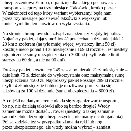
ubezpieczeniowa Europa, organizuje dla takiego pechowca…
transport zastępczy na trzy miesiące. Taksówki, krótko pisząc.
W zależności od tego który wariant wybierzemy, będą nam
przez trzy miesiące podstawiać taksówki z większym lub
mniejszymi limitem kosztów do wykorzystania.
Na stronie chronprawodojazdy.pl znalazłem szczegóły tej polisy.
Najtańszy pakiet, dający możliwość przejechania dziennie jakichś
20 km z szoferem (na tyle mniej więcej wystarczy limit 50 zł)
kosztuje nieco ponad 14 zł miesięcznie i 169 zł rocznie. Jest niestety
ograniczenie sumy ubezpieczenia do 3000 zł (czyli realnie limit
starczy na 60 dni, a nie na 90 dni).
Droższy pakiet, kosztujący 249 zł – albo niecałe 21 zł miesięcznie –
daje limit 75 zł dziennie do wykorzystania oraz maksymalną sumę
ubezpieczenia 4500 zł. Najdroższy pakiet kosztuje 289 zł rocznie,
czyli 24 zł miesięcznie i obiecuje możliwość poruszania się
taksówką za 100 zł dziennie (suma ubezpieczenia – 6000 zł).
A co jeśli na danym terenie nie da się zorganizować transportu,
bo np. nie działają taksówki albo są bardzo drogie? Wtedy
zamiennie można dostać… rower (niestety, o takiej zamianie
samodzielnie decyduje ubezpieczyciel, nie mamy nic do gadania).
Polisa zadziała też w przypadku złamania ręki lub nogi
przez ubezpieczonego, ale wtedy można wybrać – zamiast