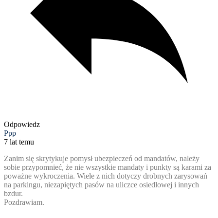
Odpowiedz
Ppp
7 lat temu
Zanim się skrytykuje pomysł ubezpieczeń od mandatów, należy
sobie przypomnieć, że nie wszystkie mandaty i punkty są karami za
poważne wykroczenia. Wiele z nich dotyczy drobnych zarysowań
na parkingu, niezapiętych pasów na uliczce osiedlowej i innych
bzdur.
Pozdrawiam.