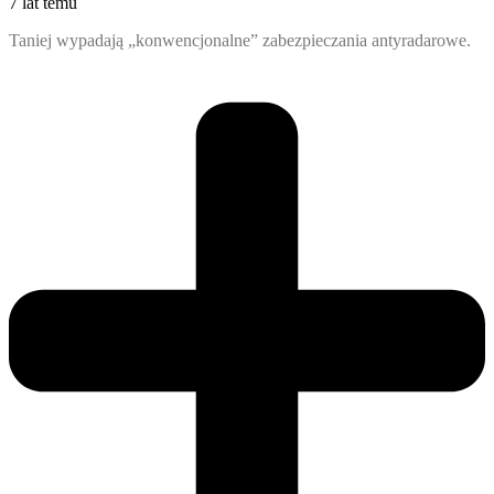
7 lat temu
Taniej wypadają „konwencjonalne” zabezpieczania antyradarowe.