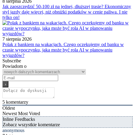
8 sierpnia 2026
Jak zaoszczędzić 50-100 zł na jednej, dłuższej trasie? Ekonomiczny
styl jazdy daje więcej, niż obniżki podatków w cenie paliwa. I nie
tylko on!
7 sierpnia 2026
Polak z bankiem na wakacjach. Czego oczekujemy od banku w
czasie wypoczynku, jaka może być rola AI w planowaniu
wyjazdów?
Subscribe
Powiadom o
5
komentarzy
Oldest
Newest
Most Voted
Inline Feedbacks
Zobacz wszystkie komentarze
anonymous