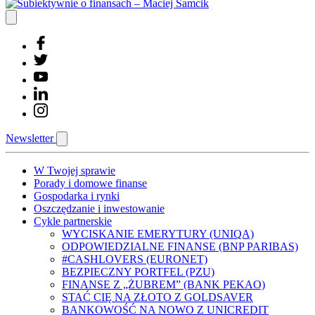
Newsletter
W Twojej sprawie
Porady i domowe finanse
Gospodarka i rynki
Oszczędzanie i inwestowanie
Cykle partnerskie
WYCISKANIE EMERYTURY (UNIQA)
ODPOWIEDZIALNE FINANSE (BNP PARIBAS)
#CASHLOVERS (EURONET)
BEZPIECZNY PORTFEL (PZU)
FINANSE Z „ŻUBREM” (BANK PEKAO)
STAĆ CIĘ NA ZŁOTO Z GOLDSAVER
BANKOWOŚĆ NA NOWO Z UNICREDIT