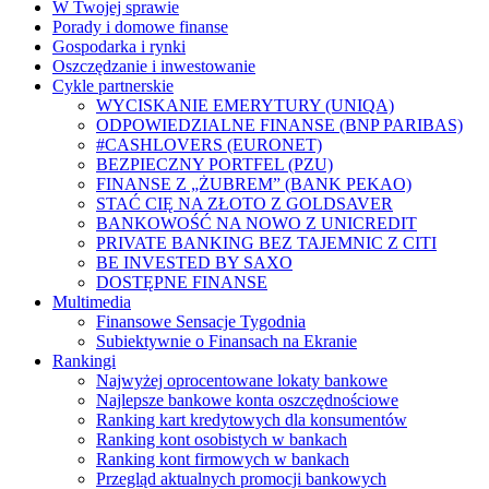
W Twojej sprawie
Porady i domowe finanse
Gospodarka i rynki
Oszczędzanie i inwestowanie
Cykle partnerskie
WYCISKANIE EMERYTURY (UNIQA)
ODPOWIEDZIALNE FINANSE (BNP PARIBAS)
#CASHLOVERS (EURONET)
BEZPIECZNY PORTFEL (PZU)
FINANSE Z „ŻUBREM” (BANK PEKAO)
STAĆ CIĘ NA ZŁOTO Z GOLDSAVER
BANKOWOŚĆ NA NOWO Z UNICREDIT
PRIVATE BANKING BEZ TAJEMNIC Z CITI
BE INVESTED BY SAXO
DOSTĘPNE FINANSE
Multimedia
Finansowe Sensacje Tygodnia
Subiektywnie o Finansach na Ekranie
Rankingi
Najwyżej oprocentowane lokaty bankowe
Najlepsze bankowe konta oszczędnościowe
Ranking kart kredytowych dla konsumentów
Ranking kont osobistych w bankach
Ranking kont firmowych w bankach
Przegląd aktualnych promocji bankowych