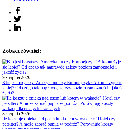
Zobacz również:
9 sierpnia 2026
Kto jest bogatszy: Amerykanin czy Europejczyk? A komu żyje się
lepiej? Od czego tak naprawdę zależy poziom zamożności i jakość
życia?
8 sierpnia 2026
Ile kosztuje opieka nad psem lub kotem w wakacje? Hotel czy
petsitter? A może zabrać pupila w podróż? Porównuję koszty