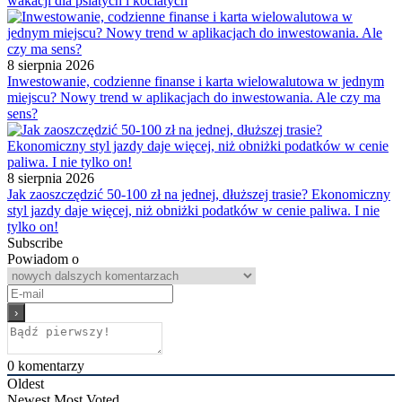
wakacji dla psiatych i kociatych
8 sierpnia 2026
Inwestowanie, codzienne finanse i karta wielowalutowa w jednym
miejscu? Nowy trend w aplikacjach do inwestowania. Ale czy ma
sens?
8 sierpnia 2026
Jak zaoszczędzić 50-100 zł na jednej, dłuższej trasie? Ekonomiczny
styl jazdy daje więcej, niż obniżki podatków w cenie paliwa. I nie
tylko on!
Subscribe
Powiadom o
0
komentarzy
Oldest
Newest
Most Voted