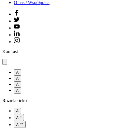
O nas / Współpraca
Kontrast
A
A
A
A
Rozmiar tekstu
A
+
A
++
A