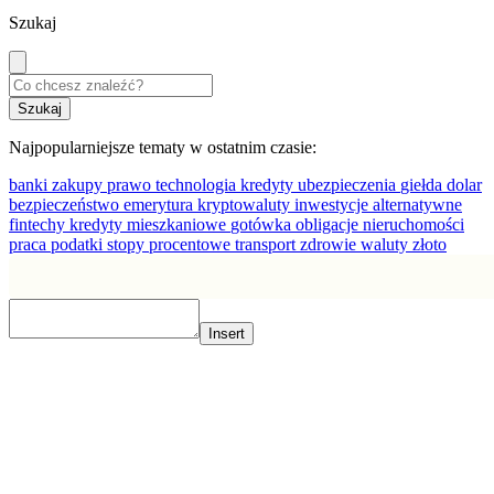
Szukaj
Najpopularniejsze tematy w ostatnim czasie:
banki
zakupy
prawo
technologia
kredyty
ubezpieczenia
giełda
dolar
bezpieczeństwo
emerytura
kryptowaluty
inwestycje alternatywne
fintechy
kredyty mieszkaniowe
gotówka
obligacje
nieruchomości
praca
podatki
stopy procentowe
transport
zdrowie
waluty
złoto
Insert