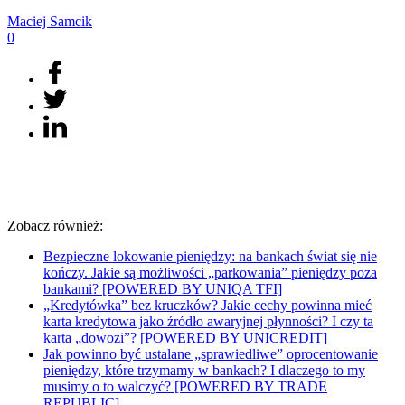
Maciej
Samcik
0
Zobacz również:
Bezpieczne lokowanie pieniędzy: na bankach świat się nie
kończy. Jakie są możliwości „parkowania” pieniędzy poza
bankami? [POWERED BY UNIQA TFI]
„Kredytówka” bez kruczków? Jakie cechy powinna mieć
karta kredytowa jako źródło awaryjnej płynności? I czy ta
karta „dowozi”? [POWERED BY UNICREDIT]
Jak powinno być ustalane „sprawiedliwe” oprocentowanie
pieniędzy, które trzymamy w bankach? I dlaczego to my
musimy o to walczyć? [POWERED BY TRADE
REPUBLIC]