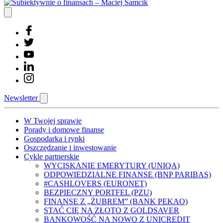
Newsletter
W Twojej sprawie
Porady i domowe finanse
Gospodarka i rynki
Oszczędzanie i inwestowanie
Cykle partnerskie
WYCISKANIE EMERYTURY (UNIQA)
ODPOWIEDZIALNE FINANSE (BNP PARIBAS)
#CASHLOVERS (EURONET)
BEZPIECZNY PORTFEL (PZU)
FINANSE Z „ŻUBREM” (BANK PEKAO)
STAĆ CIĘ NA ZŁOTO Z GOLDSAVER
BANKOWOŚĆ NA NOWO Z UNICREDIT