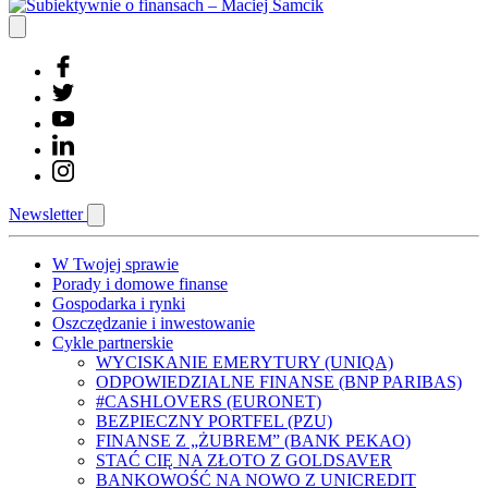
Newsletter
W Twojej sprawie
Porady i domowe finanse
Gospodarka i rynki
Oszczędzanie i inwestowanie
Cykle partnerskie
WYCISKANIE EMERYTURY (UNIQA)
ODPOWIEDZIALNE FINANSE (BNP PARIBAS)
#CASHLOVERS (EURONET)
BEZPIECZNY PORTFEL (PZU)
FINANSE Z „ŻUBREM” (BANK PEKAO)
STAĆ CIĘ NA ZŁOTO Z GOLDSAVER
BANKOWOŚĆ NA NOWO Z UNICREDIT