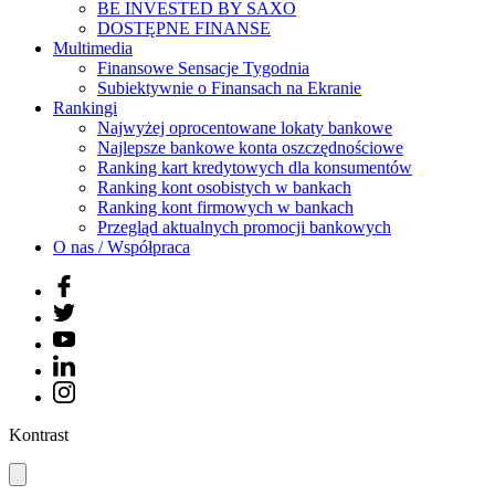
BE INVESTED BY SAXO
DOSTĘPNE FINANSE
Multimedia
Finansowe Sensacje Tygodnia
Subiektywnie o Finansach na Ekranie
Rankingi
Najwyżej oprocentowane lokaty bankowe
Najlepsze bankowe konta oszczędnościowe
Ranking kart kredytowych dla konsumentów
Ranking kont osobistych w bankach
Ranking kont firmowych w bankach
Przegląd aktualnych promocji bankowych
O nas / Współpraca
Kontrast