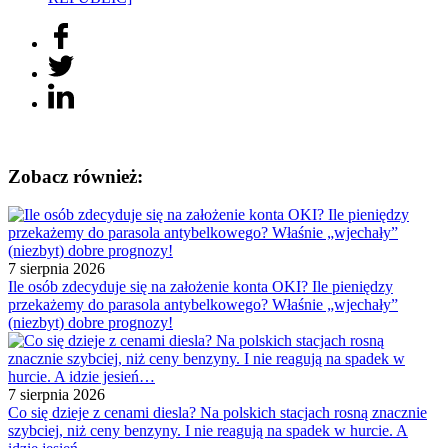
Zobacz również:
7 sierpnia 2026
Ile osób zdecyduje się na założenie konta OKI? Ile pieniędzy
przekażemy do parasola antybelkowego? Właśnie „wjechały”
(niezbyt) dobre prognozy!
7 sierpnia 2026
Co się dzieje z cenami diesla? Na polskich stacjach rosną znacznie
szybciej, niż ceny benzyny. I nie reagują na spadek w hurcie. A