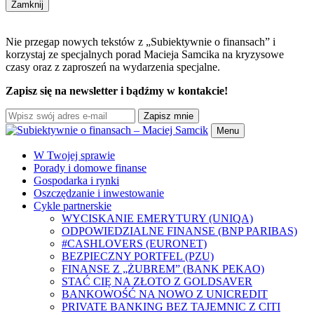
Zamknij
Nie przegap nowych tekstów z „Subiektywnie o finansach” i
korzystaj ze specjalnych porad Macieja Samcika na kryzysowe
czasy oraz z zaproszeń na wydarzenia specjalne.
Zapisz się na newsletter i bądźmy w kontakcie!
Zapisz mnie
Menu
W Twojej sprawie
Porady i domowe finanse
Gospodarka i rynki
Oszczędzanie i inwestowanie
Cykle partnerskie
WYCISKANIE EMERYTURY (UNIQA)
ODPOWIEDZIALNE FINANSE (BNP PARIBAS)
#CASHLOVERS (EURONET)
BEZPIECZNY PORTFEL (PZU)
FINANSE Z „ŻUBREM” (BANK PEKAO)
STAĆ CIĘ NA ZŁOTO Z GOLDSAVER
BANKOWOŚĆ NA NOWO Z UNICREDIT
PRIVATE BANKING BEZ TAJEMNIC Z CITI