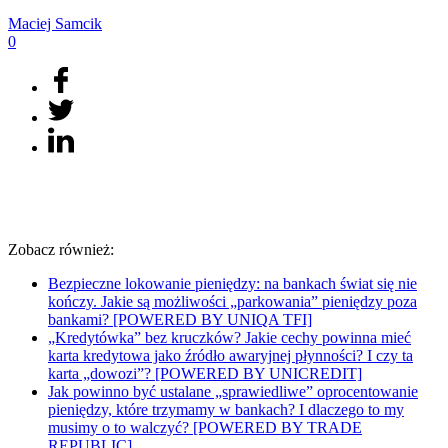
Maciej
Samcik
0
Zobacz również:
Bezpieczne lokowanie pieniędzy: na bankach świat się nie
kończy. Jakie są możliwości „parkowania” pieniędzy poza
bankami? [POWERED BY UNIQA TFI]
„Kredytówka” bez kruczków? Jakie cechy powinna mieć
karta kredytowa jako źródło awaryjnej płynności? I czy ta
karta „dowozi”? [POWERED BY UNICREDIT]
Jak powinno być ustalane „sprawiedliwe” oprocentowanie
pieniędzy, które trzymamy w bankach? I dlaczego to my
musimy o to walczyć? [POWERED BY TRADE
REPUBLIC]