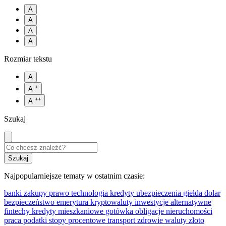
A
A
A
A
Rozmiar tekstu
A
+
A
++
A
Szukaj
Najpopularniejsze tematy w ostatnim czasie:
banki
zakupy
prawo
technologia
kredyty
ubezpieczenia
giełda
dolar
bezpieczeństwo
emerytura
kryptowaluty
inwestycje alternatywne
fintechy
kredyty mieszkaniowe
gotówka
obligacje
nieruchomości
praca
podatki
stopy procentowe
transport
zdrowie
waluty
złoto