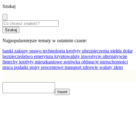
Szukaj
Najpopularniejsze tematy w ostatnim czasie:
banki
zakupy
prawo
technologia
kredyty
ubezpieczenia
giełda
dolar
bezpieczeństwo
emerytura
kryptowaluty
inwestycje alternatywne
fintechy
kredyty mieszkaniowe
gotówka
obligacje
nieruchomości
praca
podatki
stopy procentowe
transport
zdrowie
waluty
złoto
Insert