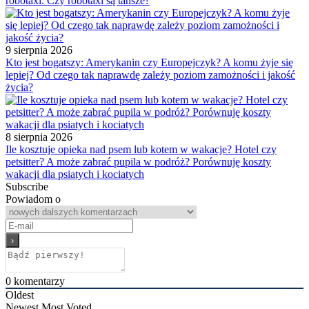
robotaxi. Czy robotaxi są tańsze?
9 sierpnia 2026
Kto jest bogatszy: Amerykanin czy Europejczyk? A komu żyje się
lepiej? Od czego tak naprawdę zależy poziom zamożności i jakość
życia?
8 sierpnia 2026
Ile kosztuje opieka nad psem lub kotem w wakacje? Hotel czy
petsitter? A może zabrać pupila w podróż? Porównuję koszty
wakacji dla psiatych i kociatych
Subscribe
Powiadom o
0
komentarzy
Oldest
Newest
Most Voted