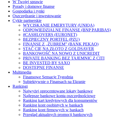
W Twojej sprawie
Porady i domowe finanse
Gospodarka i rynki
Oszczędzanie i inwestowanie
Cykle partnerskie
WYCISKANIE EMERYTURY (UNIQA)
ODPOWIEDZIALNE FINANSE (BNP PARIBAS)
#CASHLOVERS (EURONET)
BEZPIECZNY PORTFEL (PZU)
FINANSE Z „ŻUBREM” (BANK PEKAO)
STAĆ CIĘ NA ZŁOTO Z GOLDSAVER
BANKOWOŚĆ NA NOWO Z UNICREDIT
PRIVATE BANKING BEZ TAJEMNIC Z CITI
BE INVESTED BY SAXO
DOSTĘPNE FINANSE
Multimedia
Finansowe Sensacje Tygodnia
Subiektywnie o Finansach na Ekranie
Rankingi
Najwyżej oprocentowane lokaty bankowe
Najlepsze bankowe konta oszczędnościowe
Ranking kart kredytowych dla konsumentów
Ranking kont osobistych w bankach
Ranking kont firmowych w bankach
Przegląd aktualnych promocji bankowych