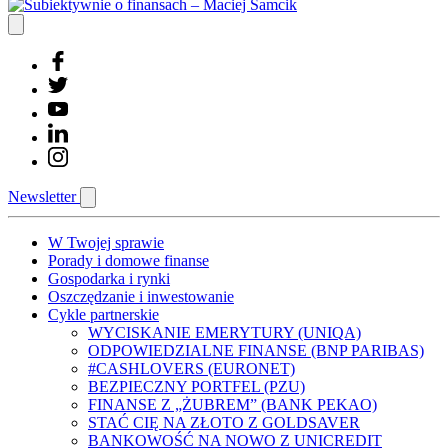
Newsletter
W Twojej sprawie
Porady i domowe finanse
Gospodarka i rynki
Oszczędzanie i inwestowanie
Cykle partnerskie
WYCISKANIE EMERYTURY (UNIQA)
ODPOWIEDZIALNE FINANSE (BNP PARIBAS)
#CASHLOVERS (EURONET)
BEZPIECZNY PORTFEL (PZU)
FINANSE Z „ŻUBREM” (BANK PEKAO)
STAĆ CIĘ NA ZŁOTO Z GOLDSAVER
BANKOWOŚĆ NA NOWO Z UNICREDIT