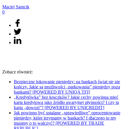
Maciej
Samcik
0
Zobacz również:
Bezpieczne lokowanie pieniędzy: na bankach świat się nie
kończy. Jakie są możliwości „parkowania” pieniędzy poza
bankami? [POWERED BY UNIQA TFI]
„Kredytówka” bez kruczków? Jakie cechy powinna mieć
karta kredytowa jako źródło awaryjnej płynności? I czy ta
karta „dowozi”? [POWERED BY UNICREDIT]
Jak powinno być ustalane „sprawiedliwe” oprocentowanie
pieniędzy, które trzymamy w bankach? I dlaczego to my
musimy o to walczyć? [POWERED BY TRADE
REPUBLIC]