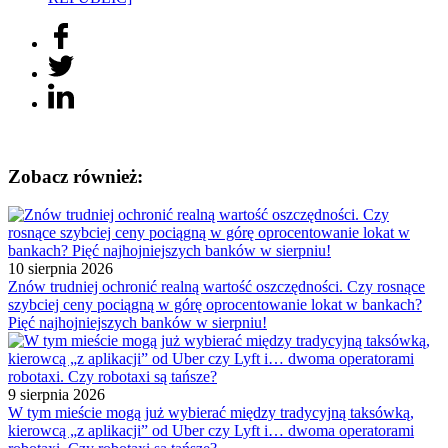
Zobacz również:
10 sierpnia 2026
Znów trudniej ochronić realną wartość oszczędności. Czy rosnące
szybciej ceny pociągną w górę oprocentowanie lokat w bankach?
Pięć najhojniejszych banków w sierpniu!
9 sierpnia 2026
W tym mieście mogą już wybierać między tradycyjną taksówką,
kierowcą „z aplikacji” od Uber czy Lyft i… dwoma operatorami