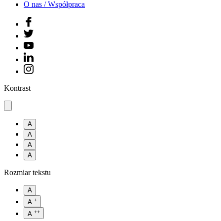
O nas / Współpraca
Kontrast
A
A
A
A
Rozmiar tekstu
A
+
A
++
A