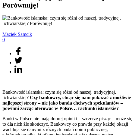
Porównuję!
Maciek
Samcik
0
Bankowość islamska: czym się różni od naszej, tradycyjnej,
lichwiarskiej?
Czy
bankowcy, chcąc się nam pokazać z możliwie
najlepszej strony – nie jako banda chciwych spekulantów –
powinni zacząć oferować w Polsce… rachunki islamskie?
Banki w Polsce nie mają dobrej opinii i – szczerze pisząc – może się
to dla nich źle skończyć. Bankowcy co prawda przy każdej okazji
wachlują się danymi z różnych badań opinii publicznej,
z których wynika, iż ufamy im bardziej, niż własnej matce,