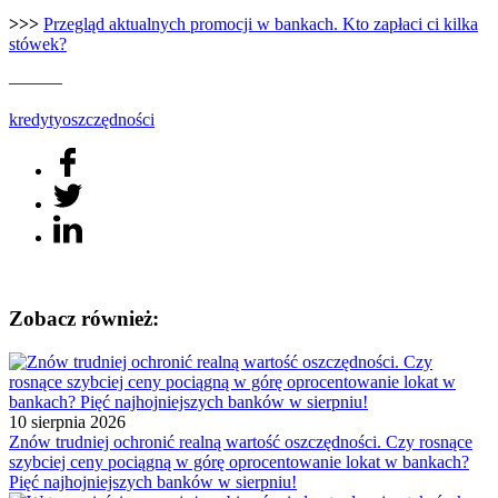
>>>
Przegląd aktualnych promocji w bankach. Kto zapłaci ci kilka
stówek?
———
kredyty
oszczędności
Zobacz również:
10 sierpnia 2026
Znów trudniej ochronić realną wartość oszczędności. Czy rosnące
szybciej ceny pociągną w górę oprocentowanie lokat w bankach?
Pięć najhojniejszych banków w sierpniu!