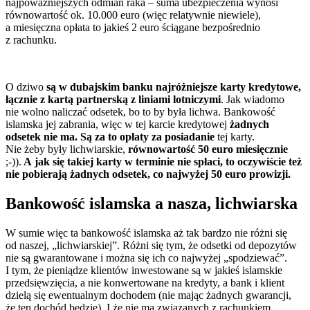
najpoważniejszych odmian raka – suma ubezpieczenia wynosi
równowartość ok. 10.000 euro (więc relatywnie niewiele),
a miesięczna opłata to jakieś 2 euro ściągane bezpośrednio
z rachunku.
O dziwo
są w dubajskim banku najróżniejsze karty kredytowe,
łącznie z kartą partnerską z liniami lotniczymi
. Jak wiadomo
nie wolno naliczać odsetek, bo to by była lichwa. Bankowość
islamska jej zabrania, więc w tej karcie kredytowej
żadnych
odsetek nie ma. Są za to opłaty za posiadanie
tej karty.
Nie żeby były lichwiarskie,
równowartość 50 euro miesięcznie
;-)).
A jak się takiej karty w terminie nie spłaci, to oczywiście też
nie pobierają żadnych odsetek, co najwyżej 50 euro prowizji.
Bankowość islamska a nasza, lichwiarska
W sumie więc ta bankowość islamska aż tak bardzo nie różni się
od naszej, „lichwiarskiej”. Różni się tym, że odsetki od depozytów
nie są gwarantowane i można się ich co najwyżej „spodziewać”.
I tym, że pieniądze klientów inwestowane są w jakieś islamskie
przedsięwzięcia, a nie konwertowane na kredyty, a bank i klient
dzielą się ewentualnym dochodem (nie mając żadnych gwarancji,
że ten dochód będzie). I że nie ma związanych z rachunkiem