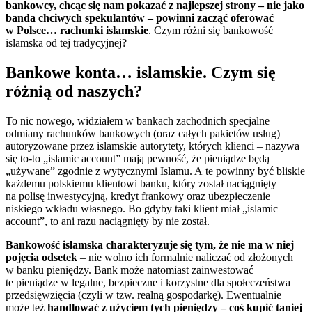
bankowcy, chcąc się nam pokazać z najlepszej strony – nie jako
banda chciwych spekulantów – powinni zacząć oferować
w Polsce… rachunki islamskie
. Czym różni się bankowość
islamska od tej tradycyjnej?
Bankowe konta… islamskie. Czym się
różnią od naszych?
To nic nowego, widziałem w bankach zachodnich specjalne
odmiany rachunków bankowych (oraz całych pakietów usług)
autoryzowane przez islamskie autorytety, których klienci – nazywa
się to-to „islamic account” mają pewność, że pieniądze będą
„używane” zgodnie z wytycznymi Islamu. A te powinny być bliskie
każdemu polskiemu klientowi banku, który został naciągnięty
na polisę inwestycyjną, kredyt frankowy oraz ubezpieczenie
niskiego wkładu własnego. Bo gdyby taki klient miał „islamic
account”, to ani razu naciągnięty by nie został.
Bankowość islamska charakteryzuje się tym, że nie ma w niej
pojęcia odsetek
– nie wolno ich formalnie naliczać od złożonych
w banku pieniędzy. Bank może natomiast zainwestować
te pieniądze w legalne, bezpieczne i korzystne dla społeczeństwa
przedsięwzięcia (czyli w tzw. realną gospodarkę). Ewentualnie
może też
handlować z użyciem tych pieniędzy – coś kupić taniej