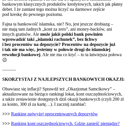
bankowym klasycznych produktów kredytowych, takich jak płatny
debet. I że zamiast tego można liczyć na darmowe zejście
pod kreskę do pewnego poziomu.
Fajna ta bankowość islamska, nie? No, jest jeszcze drobiazg –
nie mają tam żadnych „kont za zero”, ani money-backów, ani
innych gratisów. Ale
może jakiś polski bank powinien
wprowadzić taki „islamski rachunek”, bez lichwy
i bez procentów na depozycie? Procentów na depozycie już
i tak nie ma więc, jesteśmy w połowie drogi do islamskiej
rewolucji bankowej
. Ale nie ma co kryć – to ta łatwiejsza połowa
😉
———
SKORZYSTAJ Z NAJLEPSZYCH BANKOWYCH OKAZJI:
Obawiasz się inflacji? Sprawdź też „Okazjomat Samcikowy” –
aktualizowane na bieżąco rankingi lokat, kont oszczędnościowych,
a także zestawienie dostępnych dziś okazji bankowych (czyli 200 zł
za konto, 300 zł za kartę…). I zacznij zarabiać:
>>>
Ranking najwyżej oprocentowanych depozytów
>>>
Ranking kont oszczędnościowych. Gdzie zanieść pieniądze?