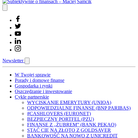
Newsletter
W Twojej sprawie
Porady i domowe finanse
Gospodarka i rynki
Oszczędzanie i inwestowanie
Cykle partnerskie
WYCISKANIE EMERYTURY (UNIQA)
ODPOWIEDZIALNE FINANSE (BNP PARIBAS)
#CASHLOVERS (EURONET)
BEZPIECZNY PORTFEL (PZU)
FINANSE Z „ŻUBREM” (BANK PEKAO)
STAĆ CIĘ NA ZŁOTO Z GOLDSAVER
BANKOWOŚĆ NA NOWO Z UNICREDIT