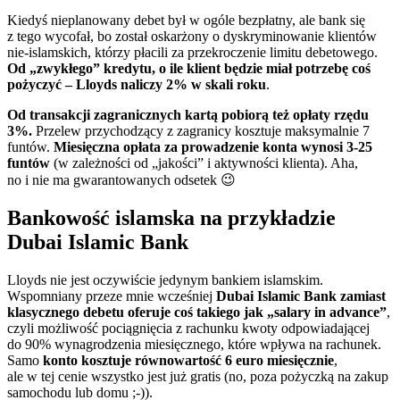
Kiedyś nieplanowany debet był w ogóle bezpłatny, ale bank się
z tego wycofał, bo został oskarżony o dyskryminowanie klientów
nie-islamskich, którzy płacili za przekroczenie limitu debetowego.
Od „zwykłego” kredytu, o ile klient będzie miał potrzebę coś
pożyczyć – Lloyds naliczy 2% w skali roku
.
Od transakcji zagranicznych kartą pobiorą też opłaty rzędu
3%.
Przelew przychodzący z zagranicy kosztuje maksymalnie 7
funtów.
Miesięczna opłata za prowadzenie konta wynosi 3-25
funtów
(w zależności od „jakości” i aktywności klienta). Aha,
no i nie ma gwarantowanych odsetek 😉
Bankowość islamska na przykładzie
Dubai Islamic Bank
Lloyds nie jest oczywiście jedynym bankiem islamskim.
Wspomniany przeze mnie wcześniej
Dubai Islamic Bank zamiast
klasycznego debetu oferuje coś takiego jak „salary in advance”
,
czyli możliwość pociągnięcia z rachunku kwoty odpowiadającej
do 90% wynagrodzenia miesięcznego, które wpływa na rachunek.
Samo
konto kosztuje równowartość 6 euro miesięcznie
,
ale w tej cenie wszystko jest już gratis (no, poza pożyczką na zakup
samochodu lub domu ;-)).