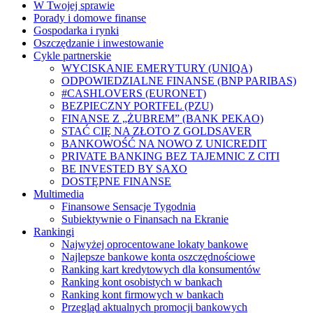
W Twojej sprawie
Porady i domowe finanse
Gospodarka i rynki
Oszczędzanie i inwestowanie
Cykle partnerskie
WYCISKANIE EMERYTURY (UNIQA)
ODPOWIEDZIALNE FINANSE (BNP PARIBAS)
#CASHLOVERS (EURONET)
BEZPIECZNY PORTFEL (PZU)
FINANSE Z „ŻUBREM” (BANK PEKAO)
STAĆ CIĘ NA ZŁOTO Z GOLDSAVER
BANKOWOŚĆ NA NOWO Z UNICREDIT
PRIVATE BANKING BEZ TAJEMNIC Z CITI
BE INVESTED BY SAXO
DOSTĘPNE FINANSE
Multimedia
Finansowe Sensacje Tygodnia
Subiektywnie o Finansach na Ekranie
Rankingi
Najwyżej oprocentowane lokaty bankowe
Najlepsze bankowe konta oszczędnościowe
Ranking kart kredytowych dla konsumentów
Ranking kont osobistych w bankach
Ranking kont firmowych w bankach
Przegląd aktualnych promocji bankowych