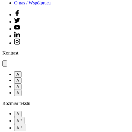
O nas / Współpraca
Kontrast
A
A
A
A
Rozmiar tekstu
A
+
A
++
A