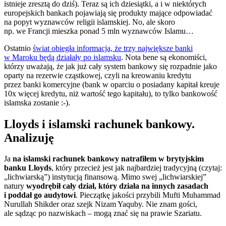
istnieje zresztą do dziś). Teraz są ich dziesiątki, a i w niektórych
europejskich bankach pojawiają się produkty mające odpowiadać
na popyt wyznawców religii islamskiej. No, ale skoro
np. we Francji mieszka ponad 5 mln wyznawców Islamu…
Ostatnio
świat obiegła informacja, że trzy największe banki
w Maroku będą działały po islamsku
. Nota bene są ekonomiści,
którzy uważają, że jak już cały system bankowy się rozpadnie jako
oparty na rezerwie cząstkowej, czyli na kreowaniu kredytu
przez banki komercyjne (bank w oparciu o posiadany kapitał kreuje
10x więcej kredytu, niż wartość tego kapitału), to tylko bankowość
islamska zostanie :-).
Lloyds i islamski rachunek bankowy.
Analizuję
Ja
na islamski rachunek bankowy natrafiłem w brytyjskim
banku Lloyds
, który przecież jest jak najbardziej tradycyjną (czytaj:
„lichwiarską”) instytucją finansową. Mimo swej „lichwiarskiej”
natury
wyodrębił cały dział, który działa na innych zasadach
i poddał go audytowi
. Pieczątkę jakości przybili Mufti Muhammad
Nurullah Shikder oraz szejk Nizam Yaquby. Nie znam gości,
ale sądząc po nazwiskach – mogą znać się na prawie Szariatu.