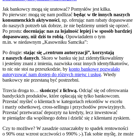
Jak bankowcy mogą się uratować? Pomysłów jest kilka.
Po pierwsze: mogą się nam podlizać
będąc w tle innych naszych
konsumenckich aktywności
, np. oferując nam rabaty dopasowane
do naszych potrzeb tak dobrze, że nie będziemy umieli się oprzeć.
Po prostu:
doceniając nas za lojalność lepiej i w sposób bardziej
dopasowany, niż dziś to robią
. Opowiadałem o tym
m.in. w niedawnym „Kasowniku Samcika”:
Po drugie:
stając się „centrum autoryzacji”, korzystają
z naszych danych
. Skoro w banku się już zidentyfikowaliśmy
i jesteśmy znani z imienia, nazwiska oraz innych identyfikatorów,
to nic nie stoi na przeszkodzie, by
konto bankowe pozwalało
autoryzować nam dostęp do różnych miejsc i usług
. Wtedy
bankowcy nie przestaną być postrzebni.
Trzecia droga to…
skończyć z lichwą.
Odciąć się od oferowania
bandyckich produktów, które opłacają się tylko bankowcom.
Przestać myśleć o klientach w kategoriach rekordów w excelu
i marży odsetkowej, cross-sellingu i przychodów prowizyjnych.
Przestać przetwarzać depozyty na kredyty, lecz inwestować
te pieniądze dla wspólnego dobra i dzielić się z klientami zyskiem.
Czy to możliwe? W zasadzie oznaczałoby to spadek rentowności
o 90% oraz wzrost uczciwości o 990% ;-).Tak sobie myślę, że może