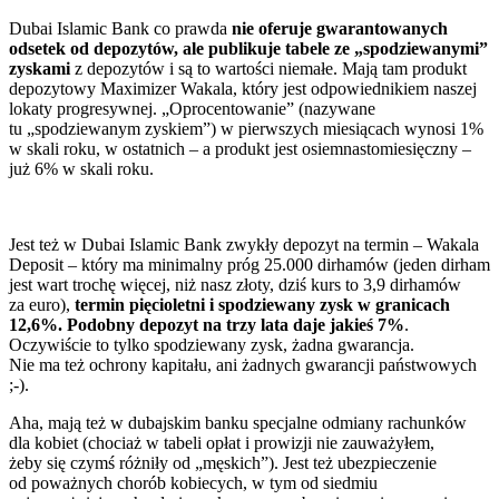
Dubai Islamic Bank co prawda
nie oferuje gwarantowanych
odsetek od depozytów, ale publikuje tabele ze „spodziewanymi”
zyskami
z depozytów i są to wartości niemałe. Mają tam produkt
depozytowy Maximizer Wakala, który jest odpowiednikiem naszej
lokaty progresywnej. „Oprocentowanie” (nazywane
tu „spodziewanym zyskiem”) w pierwszych miesiącach wynosi 1%
w skali roku, w ostatnich – a produkt jest osiemnastomiesięczny –
już 6% w skali roku.
Jest też w Dubai Islamic Bank zwykły depozyt na termin – Wakala
Deposit – który ma minimalny próg 25.000 dirhamów (jeden dirham
jest wart trochę więcej, niż nasz złoty, dziś kurs to 3,9 dirhamów
za euro),
termin pięcioletni i spodziewany zysk w granicach
12,6%. Podobny depozyt na trzy lata daje jakieś 7%
.
Oczywiście to tylko spodziewany zysk, żadna gwarancja.
Nie ma też ochrony kapitału, ani żadnych gwarancji państwowych
;-).
Aha, mają też w dubajskim banku specjalne odmiany rachunków
dla kobiet (chociaż w tabeli opłat i prowizji nie zauważyłem,
żeby się czymś różniły od „męskich”). Jest też ubezpieczenie
od poważnych chorób kobiecych, w tym od siedmiu