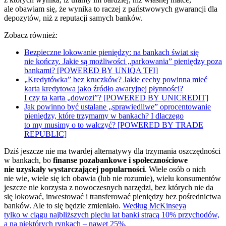
ale obawiam się, że wynika to raczej z państwowych gwarancji dla
depozytów, niż z reputacji samych banków.
Zobacz również:
Bezpieczne lokowanie pieniędzy: na bankach świat się
nie kończy. Jakie są możliwości „parkowania” pieniędzy poza
bankami? [POWERED BY UNIQA TFI]
„Kredytówka” bez kruczków? Jakie cechy powinna mieć
karta kredytowa jako źródło awaryjnej płynności?
I czy ta karta „dowozi”? [POWERED BY UNICREDIT]
Jak powinno być ustalane „sprawiedliwe” oprocentowanie
pieniędzy, które trzymamy w bankach? I dlaczego
to my musimy o to walczyć? [POWERED BY TRADE
REPUBLIC]
Dziś jeszcze nie ma twardej alternatywy dla trzymania oszczędności
w bankach, bo
finanse pozabankowe i społecznościowe
nie uzyskały wystarczającej popularności
. Wiele osób o nich
nie wie, wiele się ich obawia (lub nie rozumie), wielu konsumentów
jeszcze nie korzysta z nowoczesnych narzędzi, bez których nie da
się lokować, inwestować i transferować pieniędzy bez pośrednictwa
banków. Ale to się będzie zmieniało.
Według McKinseya
tylko w ciągu najbliższych pięciu lat banki stracą 10% przychodów,
a na niektórych rynkach – nawet 25%.