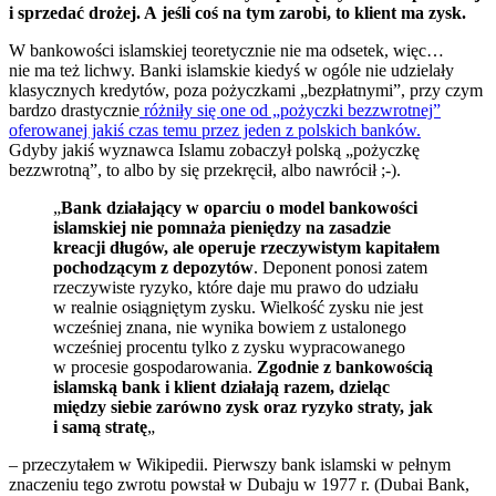
i sprzedać drożej. A jeśli coś na tym zarobi, to klient ma zysk.
W bankowości islamskiej teoretycznie nie ma odsetek, więc…
nie ma też lichwy. Banki islamskie kiedyś w ogóle nie udzielały
klasycznych kredytów, poza pożyczkami „bezpłatnymi”, przy czym
bardzo drastycznie
różniły się one od „pożyczki bezzwrotnej”
oferowanej jakiś czas temu przez jeden z polskich banków.
Gdyby jakiś wyznawca Islamu zobaczył polską „pożyczkę
bezzwrotną”, to albo by się przekręcił, albo nawrócił ;-).
„
Bank działający w oparciu o model bankowości
islamskiej nie pomnaża pieniędzy na zasadzie
kreacji długów, ale operuje rzeczywistym kapitałem
pochodzącym z depozytów
. Deponent ponosi zatem
rzeczywiste ryzyko, które daje mu prawo do udziału
w realnie osiągniętym zysku. Wielkość zysku nie jest
wcześniej znana, nie wynika bowiem z ustalonego
wcześniej procentu tylko z zysku wypracowanego
w procesie gospodarowania.
Zgodnie z bankowością
islamską bank i klient działają razem, dzieląc
między siebie zarówno zysk oraz ryzyko straty, jak
i samą stratę
„
– przeczytałem w Wikipedii. Pierwszy bank islamski w pełnym
znaczeniu tego zwrotu powstał w Dubaju w 1977 r. (Dubai Bank,