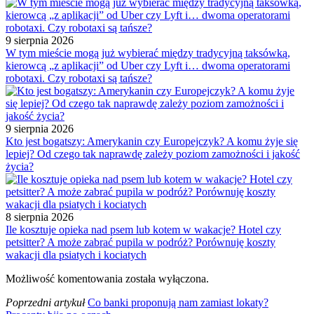
9 sierpnia 2026
W tym mieście mogą już wybierać między tradycyjną taksówką,
kierowcą „z aplikacji” od Uber czy Lyft i… dwoma operatorami
robotaxi. Czy robotaxi są tańsze?
9 sierpnia 2026
Kto jest bogatszy: Amerykanin czy Europejczyk? A komu żyje się
lepiej? Od czego tak naprawdę zależy poziom zamożności i jakość
życia?
8 sierpnia 2026
Ile kosztuje opieka nad psem lub kotem w wakacje? Hotel czy
petsitter? A może zabrać pupila w podróż? Porównuję koszty
wakacji dla psiatych i kociatych
Możliwość komentowania została wyłączona.
Poprzedni artykuł
Co banki proponują nam zamiast lokaty?