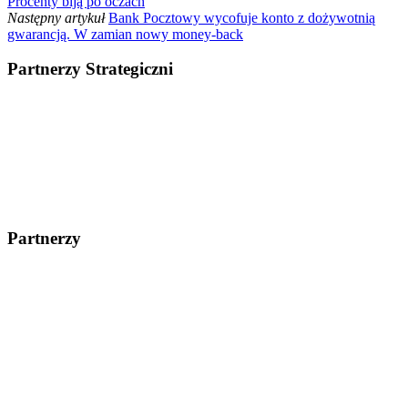
Procenty biją po oczach
Następny artykuł
Bank Pocztowy wycofuje konto z dożywotnią
gwarancją. W zamian nowy money-back
Partnerzy Strategiczni
Partnerzy