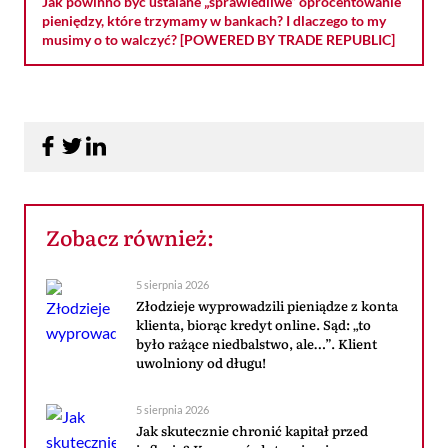
Jak powinno być ustalane „sprawiedliwe” oprocentowanie
pieniędzy, które trzymamy w bankach? I dlaczego to my
musimy o to walczyć? [POWERED BY TRADE REPUBLIC]
Zobacz również:
5 sierpnia 2026
Złodzieje wyprowadzili pieniądze z konta
klienta, biorąc kredyt online. Sąd: „to
było rażące niedbalstwo, ale…”. Klient
uwolniony od długu!
5 sierpnia 2026
Jak skutecznie chronić kapitał przed