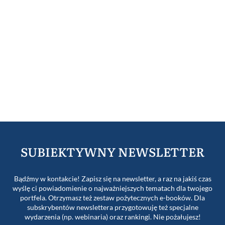
SUBIEKTYWNY NEWSLETTER
Bądźmy w kontakcie! Zapisz się na newsletter, a raz na jakiś czas
wyślę ci powiadomienie o najważniejszych tematach dla twojego
portfela. Otrzymasz też zestaw pożytecznych e-booków. Dla
subskrybentów newslettera przygotowuję też specjalne
wydarzenia (np. webinaria) oraz rankingi. Nie pożałujesz!