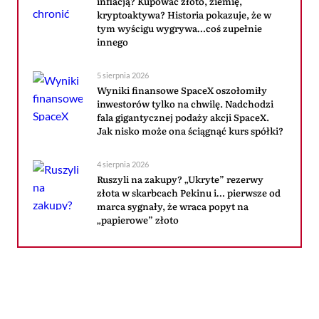
inflacją? Kupować złoto, ziemię,
kryptoaktywa? Historia pokazuje, że w
tym wyścigu wygrywa…coś zupełnie
innego
5 sierpnia 2026
Wyniki finansowe SpaceX oszołomiły
inwestorów tylko na chwilę. Nadchodzi
fala gigantycznej podaży akcji SpaceX.
Jak nisko może ona ściągnąć kurs spółki?
4 sierpnia 2026
Ruszyli na zakupy? „Ukryte” rezerwy
złota w skarbcach Pekinu i… pierwsze od
marca sygnały, że wraca popyt na
„papierowe” złoto