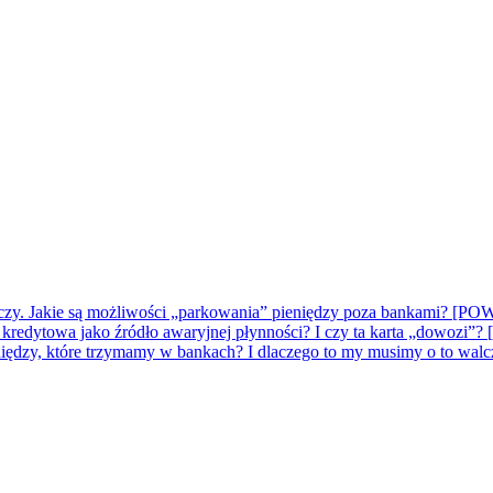
kończy. Jakie są możliwości „parkowania” pieniędzy poza bankami
a kredytowa jako źródło awaryjnej płynności? I czy ta karta „do
pieniędzy, które trzymamy w bankach? I dlaczego to my musimy o