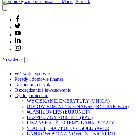
Newsletter
W Twojej sprawie
Porady i domowe finanse
Gospodarka i rynki
Oszczędzanie i inwestowanie
Cykle partnerskie
WYCISKANIE EMERYTURY (UNIQA)
ODPOWIEDZIALNE FINANSE (BNP PARIBAS)
#CASHLOVERS (EURONET)
BEZPIECZNY PORTFEL (PZU)
FINANSE Z „ŻUBREM” (BANK PEKAO)
STAĆ CIĘ NA ZŁOTO Z GOLDSAVER
BANKOWOŚĆ NA NOWO Z UNICREDIT