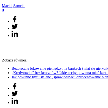
Maciej
Samcik
0
Zobacz również:
Bezpieczne lokowanie pieniędzy: na bankach świat się nie 
„Kredytówka” bez kruczków? Jakie cechy powinna mieć kart
Jak powinno być ustalane „sprawiedliwe” oprocentowanie 