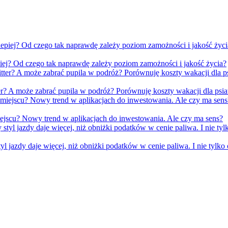
iej? Od czego tak naprawdę zależy poziom zamożności i jakość życia?
er? A może zabrać pupila w podróż? Porównuję koszty wakacji dla psia
ejscu? Nowy trend w aplikacjach do inwestowania. Ale czy ma sens?
yl jazdy daje więcej, niż obniżki podatków w cenie paliwa. I nie tylko 