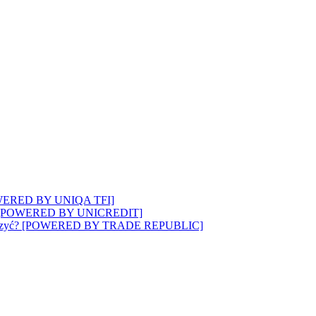
? [POWERED BY UNIQA TFI]
wozi”? [POWERED BY UNICREDIT]
 to walczyć? [POWERED BY TRADE REPUBLIC]