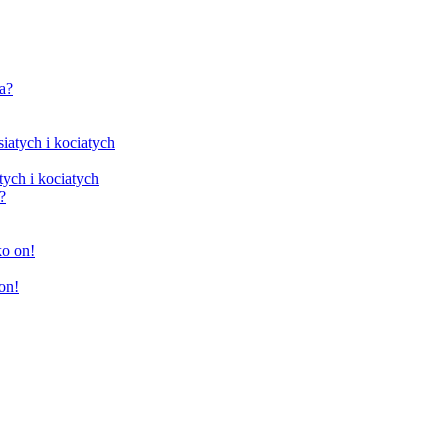
tych i kociatych
on!